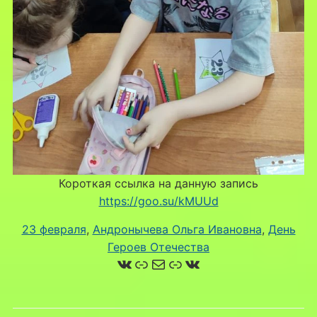
Короткая ссылка на данную запись
https://goo.su/kMUUd
23 февраля
, 
Андронычева Ольга Ивановна
, 
День
Героев Отечества
ВКонтакте
Ссылка
Почта
Ссылка
ВКонтакте