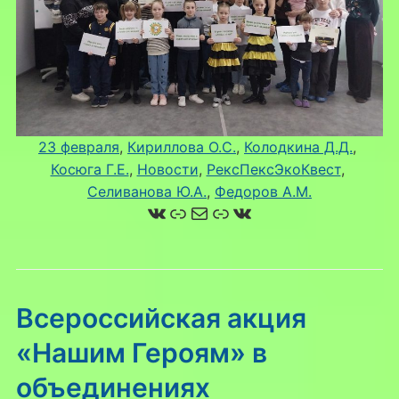
23 февраля
, 
Кириллова О.С.
, 
Колодкина Д.Д.
, 
Косюга Г.Е.
, 
Новости
, 
РексПексЭкоКвест
, 
Селиванова Ю.А.
, 
Федоров А.М.
ВКонтакте
Ссылка
Почта
Ссылка
ВКонтакте
Всероссийская акция
«Нашим Героям» в
объединениях