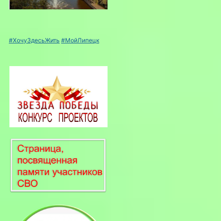
#ХочуЗдесьЖить
#МойЛипецк