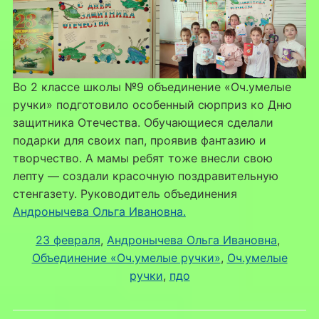
Во 2 классе школы №9 объединение «Оч.умелые
ручки» подготовило особенный сюрприз ко Дню
защитника Отечества. Обучающиеся сделали
подарки для своих пап, проявив фантазию и
творчество. А мамы ребят тоже внесли свою
лепту — создали красочную поздравительную
стенгазету. Руководитель объединения
Андронычева Ольга Ивановна.
23 февраля
, 
Андронычева Ольга Ивановна
, 
Объединение «Оч.умелые ручки»
, 
Оч.умелые
ручки
, 
пдо