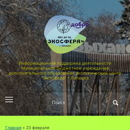
Информационная поддержка деятельности
Муниципальное бюджетное учреждение
дополнительного образования экологический центр
"ЭкоСфера" г.Липецка
Поиск
Переключить
по:
мобильное
меню
Главная
» 23 февраля