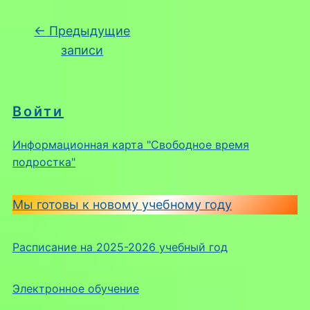
Навигация по записям
←
Предыдущие
записи
Войти
Информационная карта "Свободное время
подростка"
Мы готовы к новому учебному году
Расписание на 2025-2026 учебный год
Электронное обучение