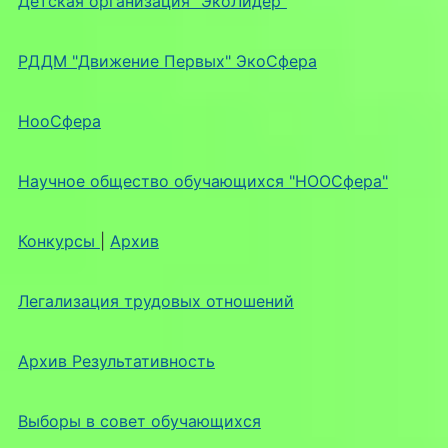
Детская организация "ЭкоЛидер"
РДДМ "Движение Первых" ЭкоСфера
НооСфера
Научное общество обучающихся "НООСфера"
Конкурсы
|
Архив
Легализация трудовых отношений
Архив Результативность
Выборы в совет обучающихся