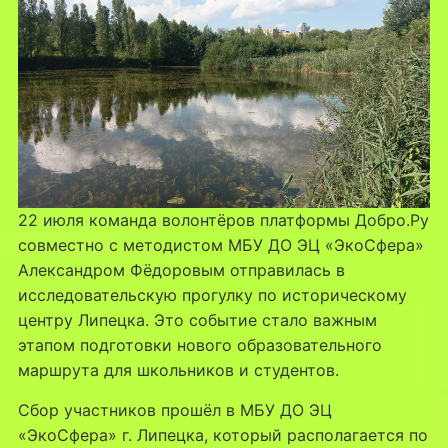
22 июля команда волонтёров платформы Добро.Ру
совместно с методистом МБУ ДО ЭЦ «ЭкоСфера»
Александром Фёдоровым отправилась в
исследовательскую прогулку по историческому
центру Липецка. Это событие стало важным
этапом подготовки нового образовательного
маршрута для школьников и студентов.
Сбор участников прошёл в МБУ ДО ЭЦ
«ЭкоСфера» г. Липецка, который располагается по