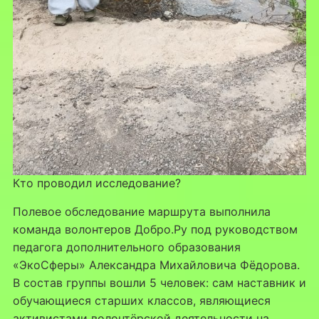
Кто проводил исследование?
Полевое обследование маршрута выполнила
команда волонтеров Добро.Ру под руководством
педагога дополнительного образования
«ЭкоСферы» Александра Михайловича Фёдорова.
В состав группы вошли 5 человек: сам наставник и
обучающиеся старших классов, являющиеся
активистами волонтёрской деятельности на