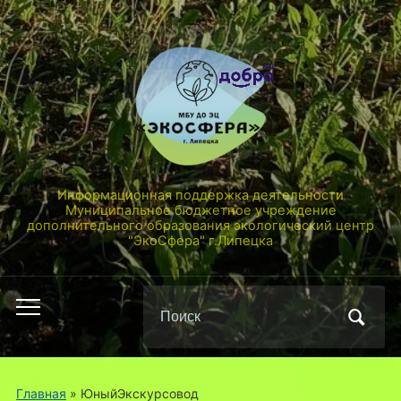
Информационная поддержка деятельности
Муниципальное бюджетное учреждение
дополнительного образования экологический центр
"ЭкоСфера" г.Липецка
Поиск
Переключить
по:
мобильное
меню
Главная
» ЮныйЭкскурсовод