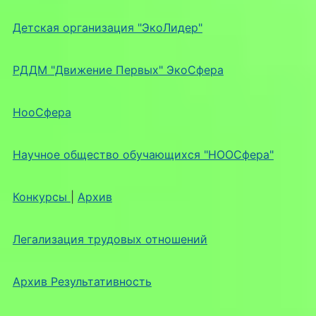
Детская организация "ЭкоЛидер"
РДДМ "Движение Первых" ЭкоСфера
НооСфера
Научное общество обучающихся "НООСфера"
Конкурсы
|
Архив
Легализация трудовых отношений
Архив Результативность