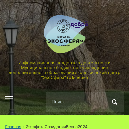
Информационная поддержка деятельности
Муниципальное бюджетное учреждение
дополнительного образования экологический центр
"ЭкоСфера" г.Липецка
Поиск
Переключить
по:
мобильное
меню
Главная
» ЭстафетаСозиданияВесна2024