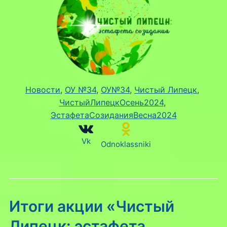
Новости
, 
ОУ №34
, 
ОУ№34
, 
Чистый Липецк
, 
ЧистыйЛипецкОсень2024
, 
ЭстафетаСозиданияВесна2024
Vk
Odnoklassniki
Итоги акции «Чистый
Липецк: эстафета