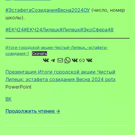
#ЭстафетаСозиданияВесна2024ОУ
(число, номер
школы).
#ЕКЧ24
#ЕКЧ24Липецк
#Липецк
#ЭкоСфера48
Итоги-городской-акции-Чистый-Липецк_-эстафета-
созидания-1
Скачать
ВКонтакте
Telegram
Почта
WhatsApp
ВКонтакте
Ссылка
ВКонтакте
Презентация Итоги городской акции Чистый
Липецк: эстафета созидания Весна 2024 pptx
PowerPoint
ВК
Продолжить чтение →