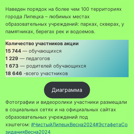
Наведен порядок на более чем 100 территориях
города Липецка – любимых местах
образовательных учреждений: парках, скверах, у
памятниках, берегах рек и водоемов.
Количество участников акции
15 744
— обучающихся
1 229
— педагогов
1 673
— родителей обучающихся
18 646
-всего участников
Диаграмма
Фотографии и видеоролики участники размещали
в социальных сетях и на официальных сайтах
образовательных учреждений под
хэштегом:
#ЧистыйЛипецкВесна2024
#ЭстафетаСо
зиданияВесна2024