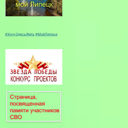
#ХочуЗдесьЖить
#МойЛипецк