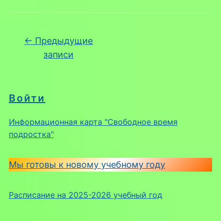
Навигация по записям
←
Предыдущие
записи
Войти
Информационная карта "Свободное время
подростка"
Мы готовы к новому учебному году
Расписание на 2025-2026 учебный год