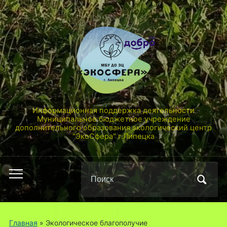
Информационная поддержка деятельности
Муниципальное бюджетное учреждение
дополнительного образования экологический центр
"ЭкоСфера" г.Липецка
Поиск
Переключить
по:
мобильное
меню
Главная
» Экологическое благополучие