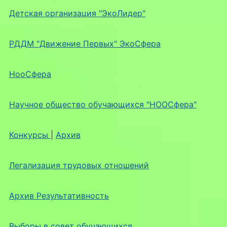
Детская организация "ЭкоЛидер"
РДДМ "Движение Первых" ЭкоСфера
НооСфера
Научное общество обучающихся "НООСфера"
Конкурсы
|
Архив
Легализация трудовых отношений
Архив Результативность
Выборы в совет обучающихся