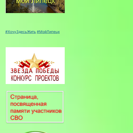
#ХочуЗдесьЖить
#МойЛипецк