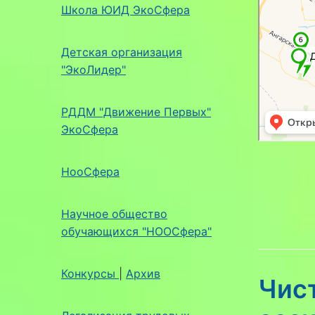
Школа ЮИД ЭкоСфера
Детская организация
"ЭкоЛидер"
РДДМ "Движение Первых"
ЭкоСфера
НооСфера
Научное общество
обучающихся "НООСфера"
Конкурсы
|
Архив
Чис