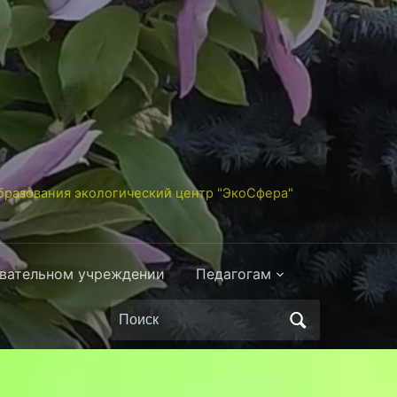
разования экологический центр "ЭкоСфера"
овательном учреждении
Педагогам
Поиск
по: