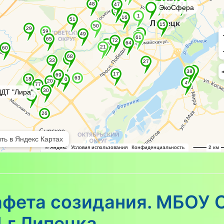
афета созидания. МБОУ
 г.Липецка