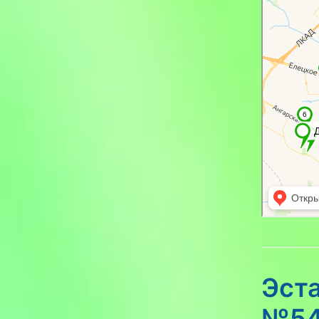
Эст
№54