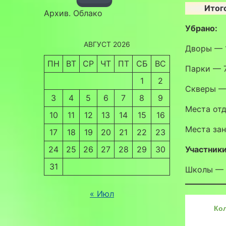
Итог
Архив. Облако
Убрано:
АВГУСТ 2026
Дворы — 
ПН
ВТ
СР
ЧТ
ПТ
СБ
ВС
Парки — 
1
2
Скверы —
3
4
5
6
7
8
9
Места от
10
11
12
13
14
15
16
Места за
17
18
19
20
21
22
23
24
25
26
27
28
29
30
Участники
31
Школы — 
« Июл