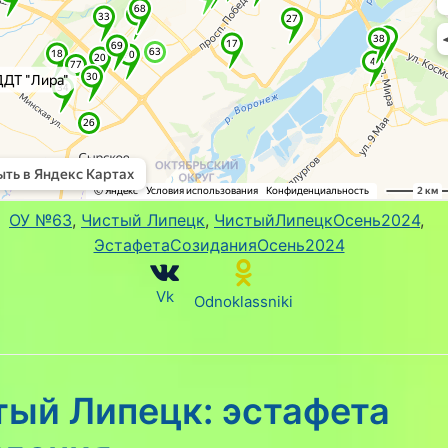
ОУ №63
, 
Чистый Липецк
, 
ЧистыйЛипецкОсень2024
, 
ЭстафетаСозиданияОсень2024
Vk
Odnoklassniki
тый Липецк: эстафета