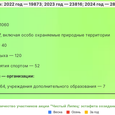
о:
2022 год — 19873
;
2023 год — 23816;
2024 год — 2
1060
7, включая особо охраняемые природные территории
 40
дыха — 120
нятия спортом — 52
 — организации:
64, учреждения дополнительного образования — 7