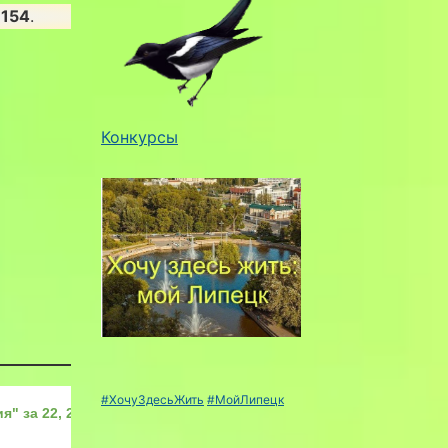
8154
.
Конкурсы
#ХочуЗдесьЖить
#МойЛипецк