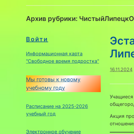
Архив рубрики:
ЧистыйЛипецкО
Эста
Войти
Лип
Информационная карта
"Свободное время подростка"
16.11.2024
Мы готовы к новому
учебному году
Учащиеся
общегород
Расписание на 2025-2026
учебный год
Акция про
отношени
Электронное обучение