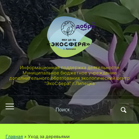
Информационная поддержка деятельности
Муниципальное бюджетное учреждение
дополнительного образования экологический центр
"ЭкоСфера" г.Липецка
Поиск
Переключить
по:
мобильное
меню
Главная
» Уход за деревьями