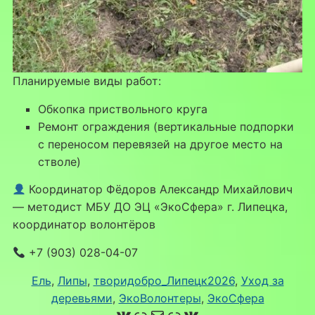
Планируемые виды работ:
Обкопка приствольного круга
Ремонт ограждения (вертикальные подпорки
с переносом перевязей на другое место на
стволе)
Координатор Фёдоров Александр Михайлович
— методист МБУ ДО ЭЦ «ЭкоСфера» г. Липецка,
координатор волонтёров
+7 (903) 028-04-07
Ель
, 
Липы
, 
творидобро_Липецк2026
, 
Уход за
деревьями
, 
ЭкоВолонтеры
, 
ЭкоСфера
ВКонтакте
Ссылка
Почта
Ссылка
ВКонтакте