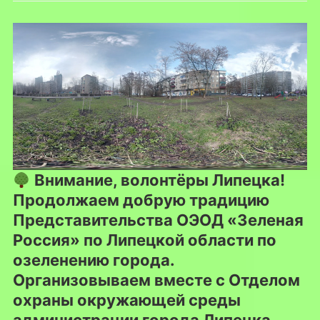
Внимание, волонтёры Липецка!
Продолжаем добрую традицию
Представительства ОЭОД «Зеленая
Россия» по Липецкой области по
озеленению города.
Организовываем вместе с Отделом
охраны окружающей среды