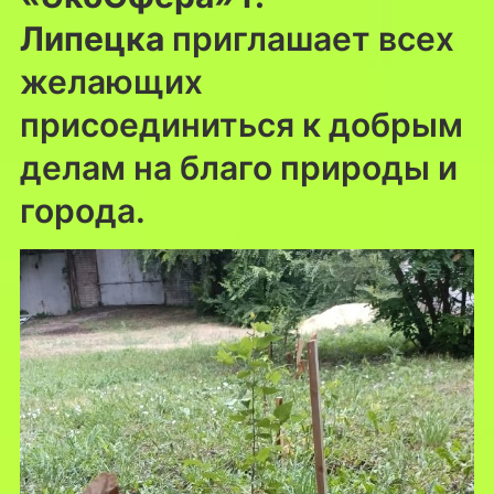
Липецка
приглашает всех
желающих
присоединиться к добрым
делам на благо природы и
города.