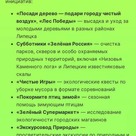
инициатив:
«Посади дерево — подари городу чистый
воздух»
,
«Лес Победы»
— высадка и уход за
молодыми деревьями в разных районах
Липецка
Субботники «Зелёная Россия»
— очистка
парков, скверов и особо охраняемых
природных территорий, включая «Низовья
Каменного лога» и Липецкие известняковые
скалы
«Чистые Игры»
— экологические квесты по
уборке мусора в формате соревнований
«Покормите птиц зимой»
— сезонная
помощь зимующим птицам
«Зелёный Супермаркет»
— исследование
экологичности городских магазинов
«Экскурсовод Природы»
—
просветительские экскурсии по природным и