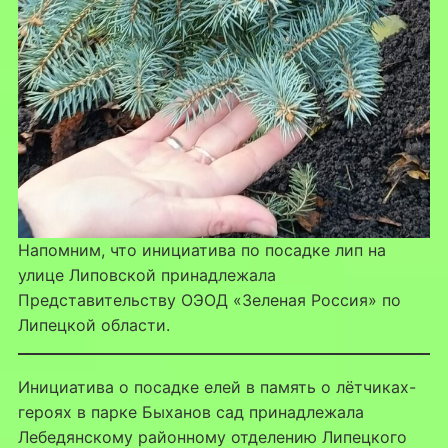
Напомним, что инициатива по посадке лип на
улице Липовской принадлежала
Представительству ОЭОД «Зеленая Россия» по
Липецкой области.
Инициатива о посадке елей в память о лётчиках-
героях в парке Быханов сад принадлежала
Лебедянскому районному отделению Липецкого