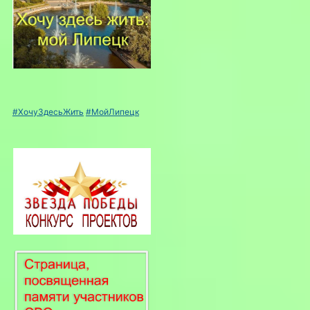
#ХочуЗдесьЖить
#МойЛипецк