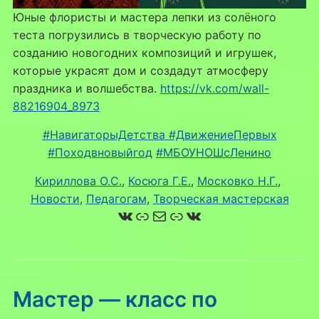
Юные флористы и мастера лепки из солёного
теста погрузились в творческую работу по
созданию новогодних композиций и игрушек,
которые украсят дом и создадут атмосферу
праздника и волшебства.
https://vk.com/wall-
88216904_8973
#НавигаторыДетства
#ДвижениеПервых
#Походвновыйгод
#МБОУНОШсЛенино
Кириллова О.С.
, 
Косюга Г.Е.
, 
Московко Н.Г.
, 
Новости
, 
Педагогам
, 
Творческая мастерская
ВКонтакте
Ссылка
Почта
Ссылка
ВКонтакте
Мастер — класс по