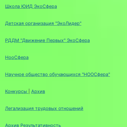
Школа ЮИД ЭкоСфера
Детская организация "ЭкоЛидер"
РДДМ "Движение Первых" ЭкоСфера
НооСфера
Научное общество обучающихся "НООСфера"
Конкурсы
|
Архив
Легализация трудовых отношений
Архив Результативность