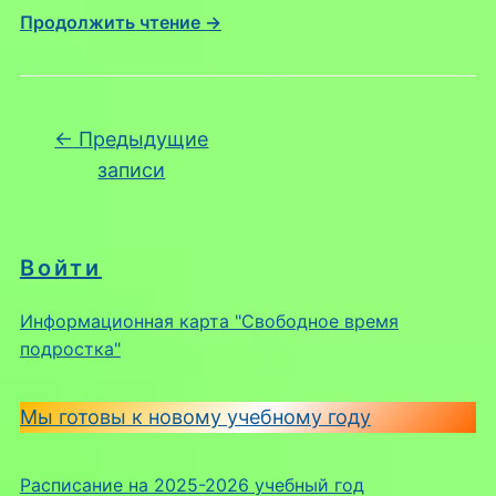
Продолжить чтение →
Навигация по записям
←
Предыдущие
записи
Войти
Информационная карта "Свободное время
подростка"
Мы готовы к новому учебному году
Расписание на 2025-2026 учебный год