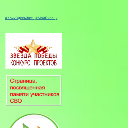
#ХочуЗдесьЖить
#МойЛипецк