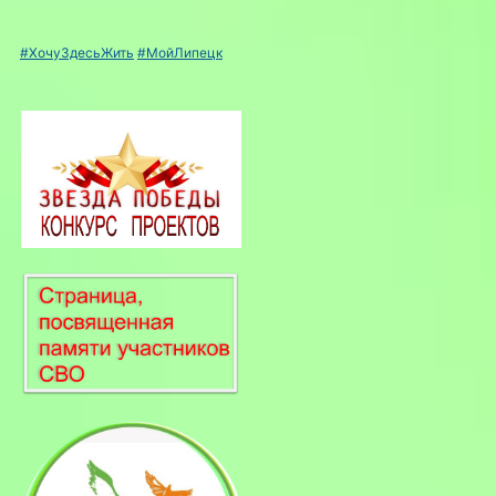
#ХочуЗдесьЖить
#МойЛипецк