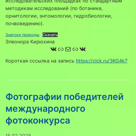
исследовательских площадках по стандартным
методикам исследований (по ботанике,
орнитологии, энтомологии, гидробиологии,
почвоведению).
Знатоки природы
Скачать
Элеонора Кирюхина
ВКонтакте
Ссылка
Почта
Ссылка
ВКонтакте
Короткая сссылка на запись
https://clck.ru/3KG4k7
Фотографии победителей
международного
фотоконкурса
15.02.2025