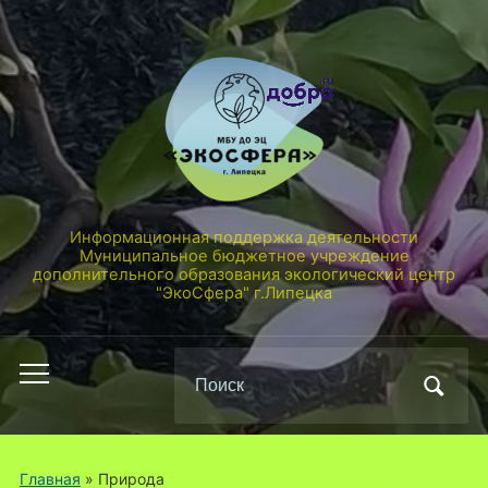
Информационная поддержка деятельности
Муниципальное бюджетное учреждение
дополнительного образования экологический центр
"ЭкоСфера" г.Липецка
Поиск
Переключить
по:
мобильное
меню
Главная
» Природа