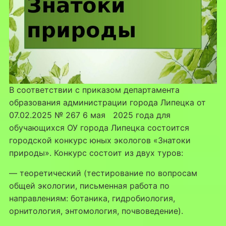
В соответствии с приказом департамента
образования администрации города Липецка от
07.02.2025 № 267 6 мая 2025 года для
обучающихся ОУ города Липецка состоится
городской конкурс юных экологов «Знатоки
природы». Конкурс состоит из двух туров:
— теоретический (тестирование по вопросам
общей экологии, письменная работа по
направлениям: ботаника, гидробиология,
орнитология, энтомология, почвоведение).