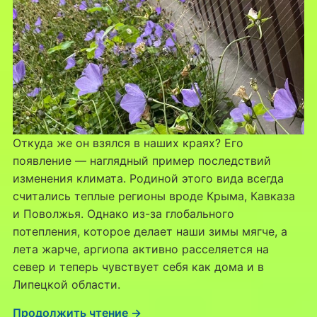
Откуда же он взялся в наших краях? Его
появление — наглядный пример последствий
изменения климата. Родиной этого вида всегда
считались теплые регионы вроде Крыма, Кавказа
и Поволжья. Однако из-за глобального
потепления, которое делает наши зимы мягче, а
лета жарче, аргиопа активно расселяется на
север и теперь чувствует себя как дома и в
Липецкой области.
Продолжить чтение →