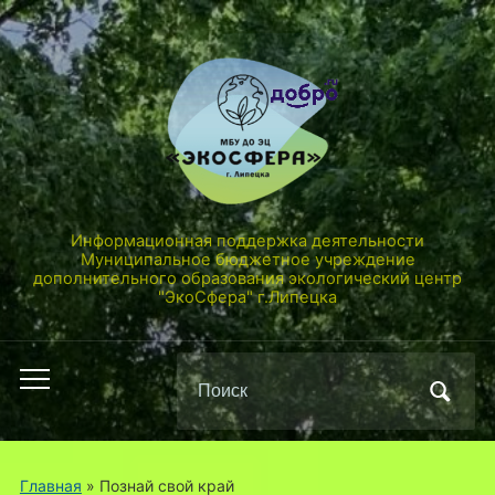
Информационная поддержка деятельности
Муниципальное бюджетное учреждение
дополнительного образования экологический центр
"ЭкоСфера" г.Липецка
Поиск
Переключить
по:
мобильное
меню
Главная
» Познай свой край