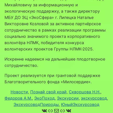
Михайловичу за информационную и
экологическую поддержку, а также директору
МБУ ДО ЭЦ «ЭкоСфера» г. Липецка Наталье
Викторовне Козловой за активное партнёрское
сотрудничество в рамках реализации программы
социально значимого проекта корпоративного
волонтёра НЛМК, победителя конкурса
волонтерских проектов Группы НЛМК-2025.
Искренне надеемся на дальнейшее плодотворное
сотрудничество.
Проект реализуется при грантовой поддержке
Благотворительного фонда «Милосердие».
Новости
, 
Познай свой край
, 
Скворцова Н.Н.
, 
Федоров А.М.
, 
ЭкоПоход
, 
Экскурсии
, 
экскурсовод
, 
ЭкскурсоводПрироды
, 
ЮныйЭкскурсовод
ВКонтакте
Ссылка
Почта
Ссылка
ВКонтакте