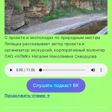
О проекте и экопоходах по природным местам
Липецка рассказывает автор проекта и
организатор экскурсий, корпоративный волонтер
ПАО «НЛМК» Наталия Николаевна Скворцова
Слушать подкаст ВК
Продолжить чтение →