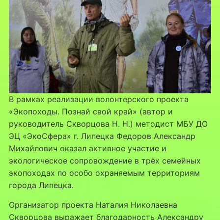
В рамках реализации волонтерского проекта
«Экопоходы. Познай свой край» (автор и
руководитель Скворцова Н. Н.) методист МБУ ДО
ЭЦ «ЭкоСфера» г. Липецка Федоров Александр
Михайлович оказал активное участие и
экологическое сопровождение в трёх семейных
экопоходах по особо охраняемым территориям
города Липецка.
Организатор проекта Наталия Николаевна
Скворцова выражает благодарность Александру