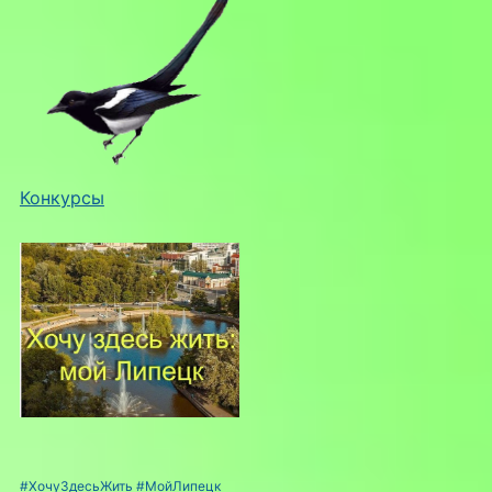
Конкурсы
#ХочуЗдесьЖить
#МойЛипецк