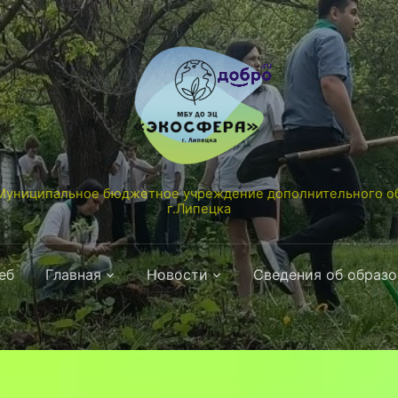
униципальное бюджетное учреждение дополнительного об
г.Липецка
еб
Главная
Новости
Сведения об образ