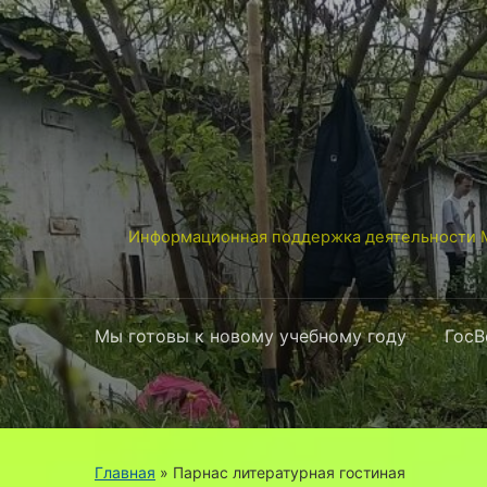
Информационная поддержка деятельности М
Мы готовы к новому учебному году
ГосВ
Главная
» Парнас литературная гостиная