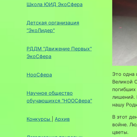
Школа ЮИД ЭкоСфера
Детская организация
"ЭкоЛидер"
РДДМ "Движение Первых"
ЭкоСфера
Это одна 
НооСфера
Великой О
погибших 
Научное общество
лишений. 
обучающихся "НООСфера"
нашу Роди
В этот де
Конкурсы
|
Архив
войне. Лю
цветы.