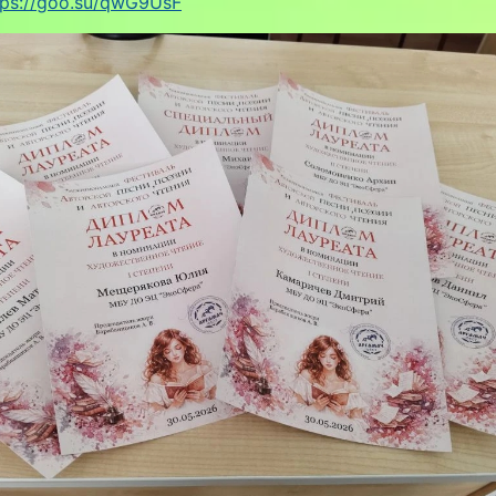
tps://goo.su/qwG9UsF