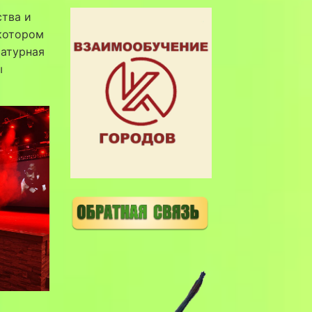
ства и
 котором
ратурная
ы