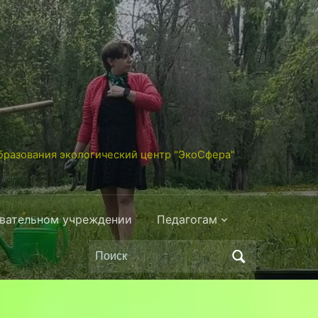
разования экологический центр "ЭкоСфера"
овательном учреждении
Педагогам
Поиск
по: