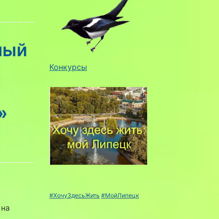
ный
Конкурсы
»
#ХочуЗдесьЖить
#МойЛипецк
 на