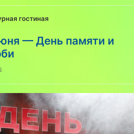
урная гостиная
юня — День памяти и
рби
6