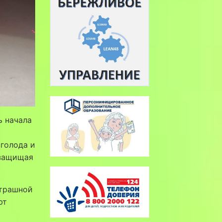
ь начала
 голода и
 защищая
страшной
ют