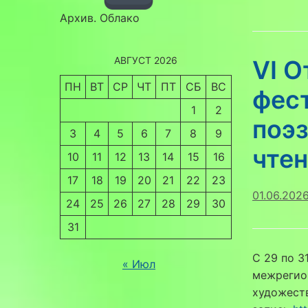
Архив. Облако
АВГУСТ 2026
VI 
ПН
ВТ
СР
ЧТ
ПТ
СБ
ВС
фест
1
2
поэз
3
4
5
6
7
8
9
чте
10
11
12
13
14
15
16
17
18
19
20
21
22
23
01.06.202
24
25
26
27
28
29
30
31
С 29 по 3
« Июл
межрегион
художеств