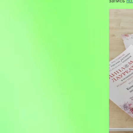
запись
ht