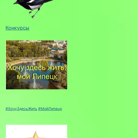
Конкурсы
#ХочуЗдесьЖить
#МойЛипецк