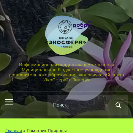
Информационная поддержка деятельности
Муниципальное бюджетное учреждение
дополнительного образования экологический центр
"ЭкоСфера" г.Липецка
Поиск
Переключить
по:
мобильное
меню
Главная
» Памятник Природы