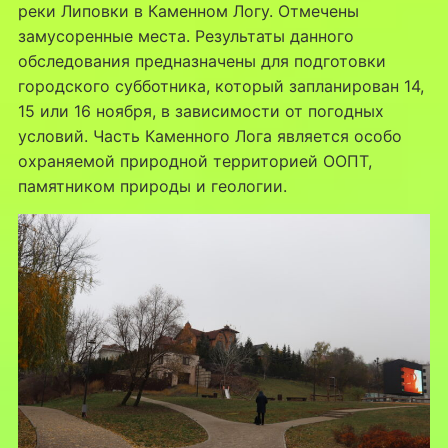
реки Липовки в Каменном Логу. Отмечены
замусоренные места. Результаты данного
обследования предназначены для подготовки
городского субботника, который запланирован 14,
15 или 16 ноября, в зависимости от погодных
условий. Часть Каменного Лога является особо
охраняемой природной территорией ООПТ,
памятником природы и геологии.