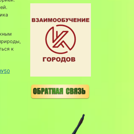
ей.
ика
ажным
природы,
ться к
ОУ50