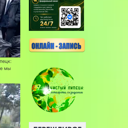
пецк:
ое мы