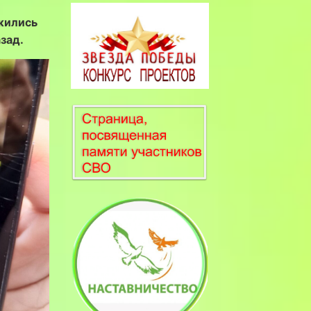
жились
зад.