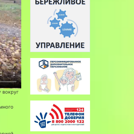
 вокруг
 много
орией.