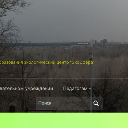
разования экологический центр "ЭкоСфера"
овательном учреждении
Педагогам
Поиск
по: