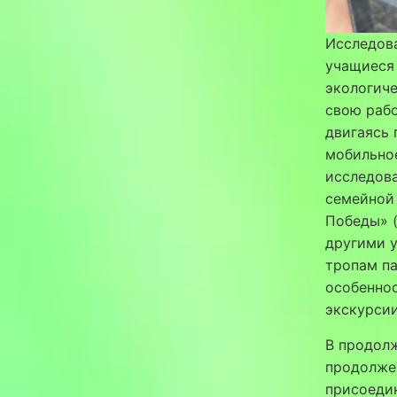
Исследов
учащиес
экологич
свою рабо
двигаясь 
мобильное
исследова
семейной
Победы» (
другими у
тропам па
особеннос
экскурсии
В продол
продолжен
присоеди