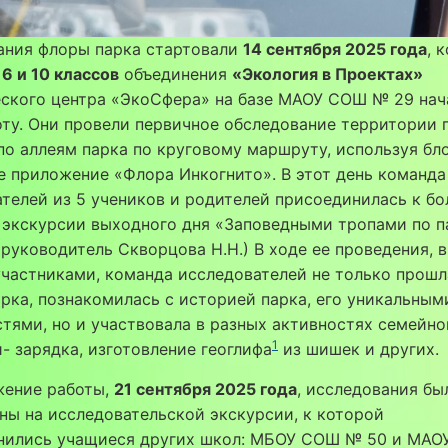
ания флоры парка стартовали
14 сентября 2025 года
, 
я
6 и 10 классов
объединения
«Экология в Проектах»
еского центра «ЭкоСфера» на базе МАОУ СОШ № 29 нач
ту. Они провели первичное обследование территории 
по аллеям парка по круговому маршруту, используя бл
 приложение «Флора Инкогнито». В этот день команда
телей из 5 учеников и родителей присоединилась к б
 экскурсии выходного дня «Заповедными тропами по п
руководитель Скворцова Н.Н.) В ходе ее проведения, 
частниками, команда исследователей не только прошл
рка, познакомилась с историей парка, его уникальным
тями, но и участвовала в разных активностях семейно
1
- зарядка, изготовление геоглифа
из шишек и других.
жение работы,
21 сентября 2025 года
, исследования бы
ы на исследовательской экскурсии, к которой
нились учащиеся других школ: МБОУ СОШ № 50 и МАО