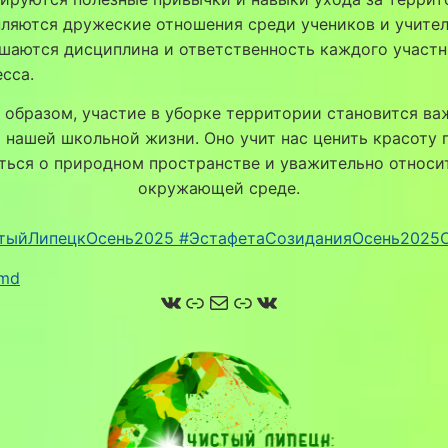
ляются дружеские отношения среди учеников и учител
шаются дисциплина и ответственность каждого участн
сса.
 образом, участие в уборке территории становится в
 нашей школьной жизни. Оно учит нас ценить красоту 
ться о природном пространстве и уважительно относи
окружающей среде.
тыйЛипецкОсень2025
#ЭстафетаСозиданияОсень2025
amd
ВКонтакте
Ссылка
Почта
Ссылка
ВКонтакте