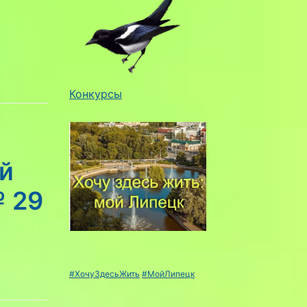
Конкурсы
й
 29
#ХочуЗдесьЖить
#МойЛипецк