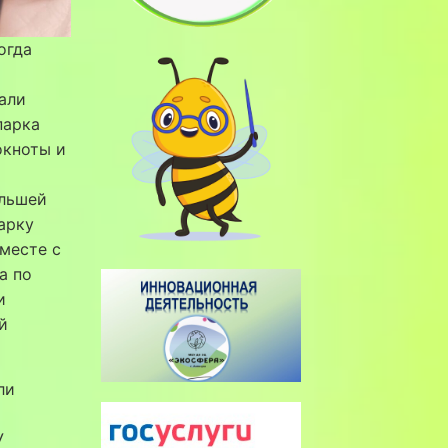
когда
али
парка
окноты и
ольшей
арку
вместе с
а по
и
й
ли
У