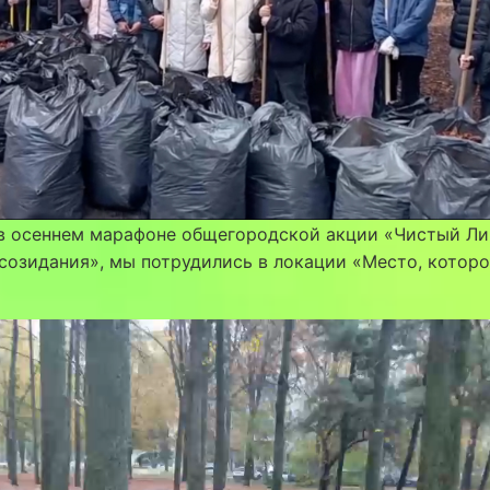
 в осеннем марафоне общегородской акции «Чистый Ли
созидания», мы потрудились в локации «Место, котор