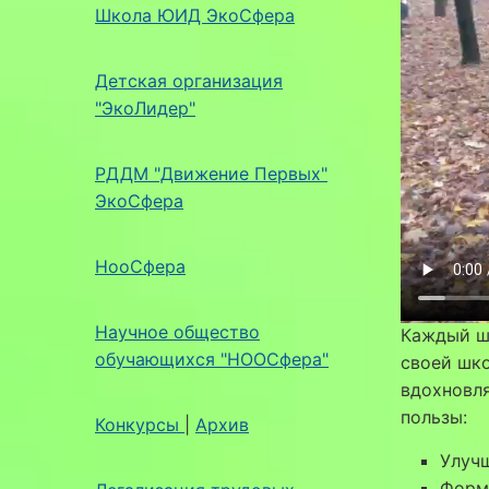
Школа ЮИД ЭкоСфера
Детская организация
"ЭкоЛидер"
РДДМ "Движение Первых"
ЭкоСфера
НооСфера
Научное общество
Каждый шк
обучающихся "НООСфера"
своей шко
вдохновля
пользы:
Конкурсы
|
Архив
Улуч
Форм