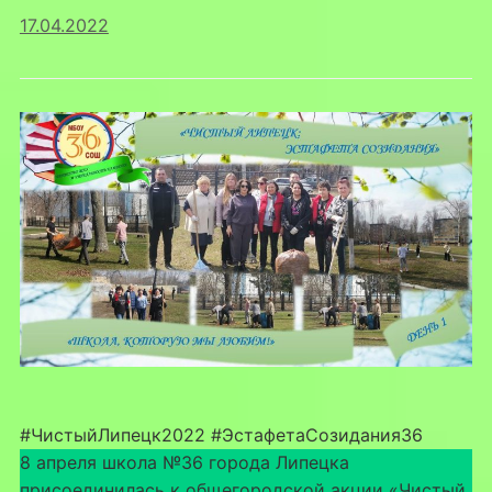
17.04.2022
#ЧистыйЛипецк2022 #ЭстафетаСозидания36
8 апреля школа №36 города Липецка
присоединилась к общегородской акции «Чистый