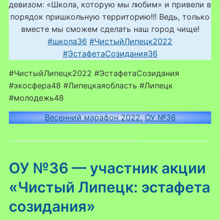
девизом: «Школа, которую мы любим» и привели в
порядок пришкольную территорию!!! Ведь, только
вместе мы сможем сделать наш город чище!
#школа36
#ЧистыйЛипецк2022
#ЭстафетаСозидания36
#ЧистыйЛипецк2022 #ЭстафетаСозидания
#экосфера48 #Липецкаяобласть #Липецк
#молодежь48
Весенний марафон 2022
, 
ОУ №36
ОУ №36 — участник акции
«Чистый Липецк: эстафета
созидания»