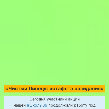
«Чистый Липецк: эстафета созидания»
Сегодня участники акции
нашей
#школы36
продолжили работу под