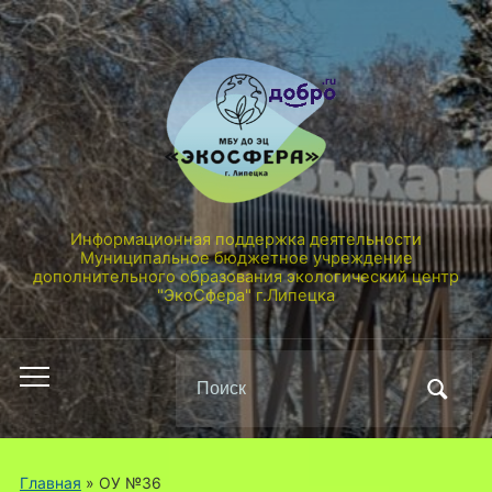
Информационная поддержка деятельности
Муниципальное бюджетное учреждение
дополнительного образования экологический центр
"ЭкоСфера" г.Липецка
Поиск
Переключить
по:
мобильное
меню
Главная
» ОУ №36