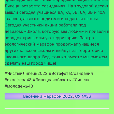
Липецк: эстафета созидания». На трудовой десант
вышли сегодня учащиеся 8А, 7А, 5Б, 6А, 6Б и 10А
классов, а также родители и педагоги школы.
Сегодня участники акции работали под
девизом: «Школа, которую мы любим» и привели в
порядок пришкольную территорию! Завтра
экологический марафон продолжат учащиеся
других классов школы и выйдут за территорию
школьного двора. Вед, только вместе мы сможем
сделать наш город чище!
#ЧистыйЛипецк2022 #ЭстафетаСозидания
#экосфера48 #Липецкаяобласть #Липецк
#молодежь48
Весенний марафон 2022
, 
ОУ №36