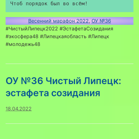
Чтоб порядок был во всём!
Весенний марафон 2022
, 
ОУ №36
#ЧистыйЛипецк2022 #ЭстафетаСозидания
#экосфера48 #Липецкаяобласть #Липецк
#молодежь48
ОУ №36 Чистый Липецк:
эстафета созидания
18.04.2022