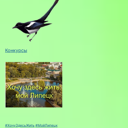
Конкурсы
#ХочуЗдесьЖить
#МойЛипецк