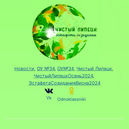
Новости
, 
ОУ №34
, 
ОУ№34
, 
Чистый Липецк
, 
ЧистыйЛипецкОсень2024
, 
ЭстафетаСозиданияВесна2024
Vk
Odnoklassniki