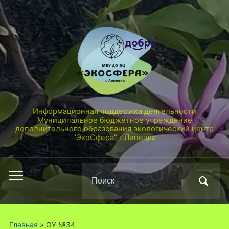
Информационная поддержка деятельности
Муниципальное бюджетное учреждение
дополнительного образования экологический центр
"ЭкоСфера" г.Липецка
Поиск
Переключить
по:
мобильное
меню
Главная
» ОУ №34