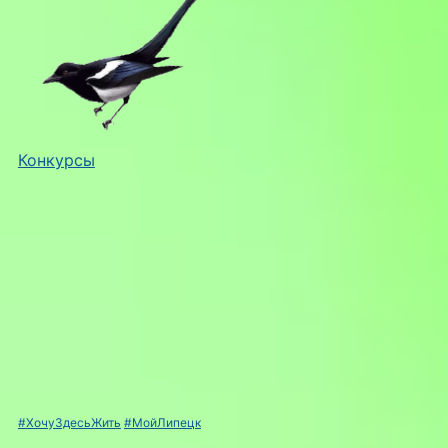
Конкурсы
#ХочуЗдесьЖить
#МойЛипецк