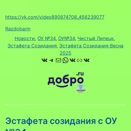
https://vk.com/video890874708_456239077
Razdobarin
Новости
, 
ОУ №34
, 
ОУ№34
, 
Чистый Липецк
, 
Эстафета Созидания
, 
Эстафета Созидания Весна
2025
ВКонтакте
Telegram
Почта
WhatsApp
ВКонтакте
Ссылка
ВКонтакте
Эстафета созидания с ОУ