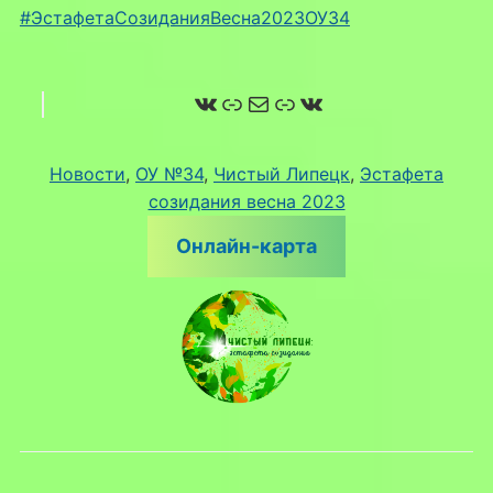
#ЭстафетаСозиданияВесна2023ОУ34
ВКонтакте
Ссылка
Почта
Ссылка
ВКонтакте
Новости
, 
ОУ №34
, 
Чистый Липецк
, 
Эстафета
созидания весна 2023
Онлайн-карта