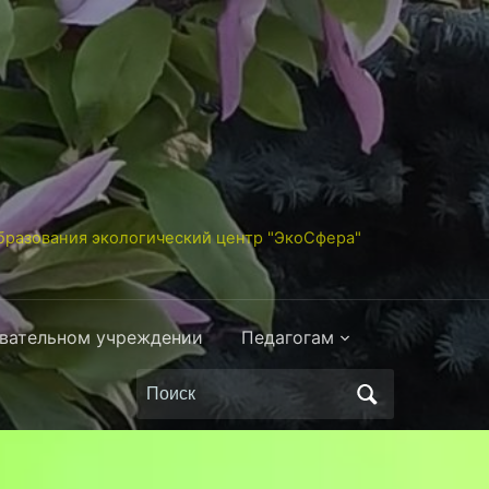
разования экологический центр "ЭкоСфера"
овательном учреждении
Педагогам
Поиск
по: