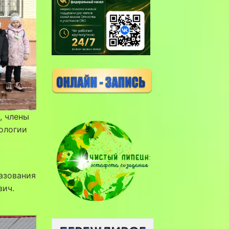
, члены
ологии
азования
вич.