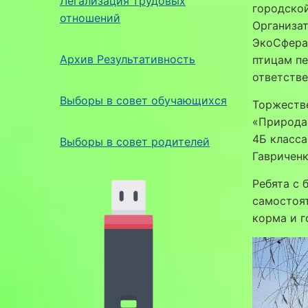
Легализация трудовых
городской
отношений
Организа
ЭкоСфера 
Архив Результативность
птицам пе
ответстве
Выборы в совет обучающихся
Торжеств
«Природа 
4Б класса
Выборы в совет родителей
Гавриченк
Ребята с 
самостоя
корма и г