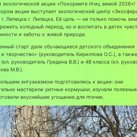
 экологической акции «Покормите птиц зимой 2026»!
тором акции выступает экологический центр «Экосфер
г. Липецка г. Липецка. Её цель — не только помочь з
режить холодный период, но и воспитать в детях чувс
нности и заботы о живой природе.
енный старт дали обучающиеся детского объединения
и творчество» (руководитель Кириллова О.С.), а такж
 (кл. руководитель Гридина В.В.) и 4В класса (кл. руко
ова М.В.).
большим энтузиазмом подготовились к акции: они
тельно мастерили уютные кормушки, изучали полезные
отовили вкуснейшее угощение для птичек.