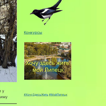
Конкурсы
и у
#ХочуЗдесьЖить
#МойЛипецк
зиму