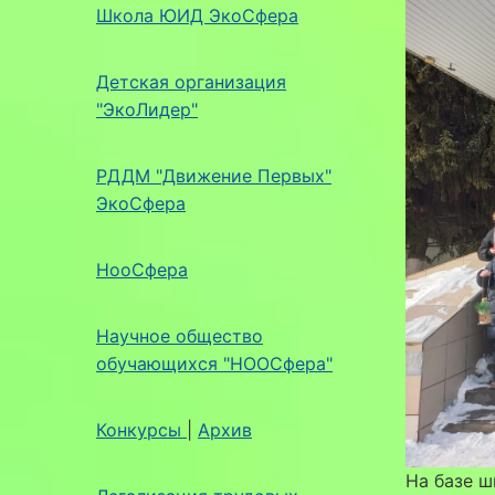
Школа ЮИД ЭкоСфера
Детская организация
"ЭкоЛидер"
РДДМ "Движение Первых"
ЭкоСфера
НооСфера
Научное общество
обучающихся "НООСфера"
Конкурсы
|
Архив
На базе 