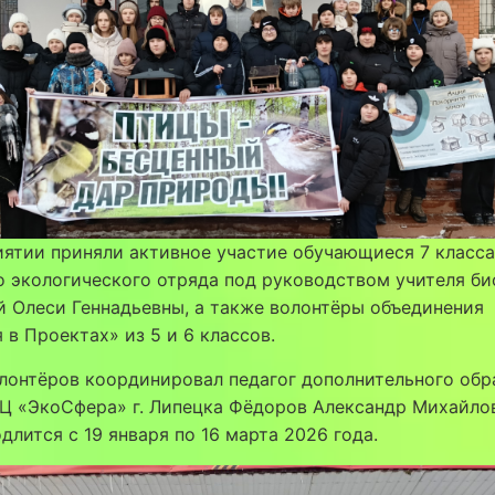
ятии приняли активное участие обучающиеся 7 класса
 экологического отряда под руководством учителя би
 Олеси Геннадьевны, а также волонтёры объединения
 в Проектах» из 5 и 6 классов.
лонтёров координировал педагог дополнительного обр
Ц «ЭкоСфера» г. Липецка Фёдоров Александр Михайло
длится с 19 января по 16 марта 2026 года.