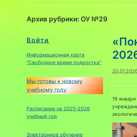
Архив рубрики:
ОУ №29
«По
Войти
202
Информационная карта
"Свободное время подростка"
20.01.202
Мы готовы к новому
учебному году
19 январ
учреждени
Расписание на 2025-2026
экологиче
учебный год
Электронное обучение