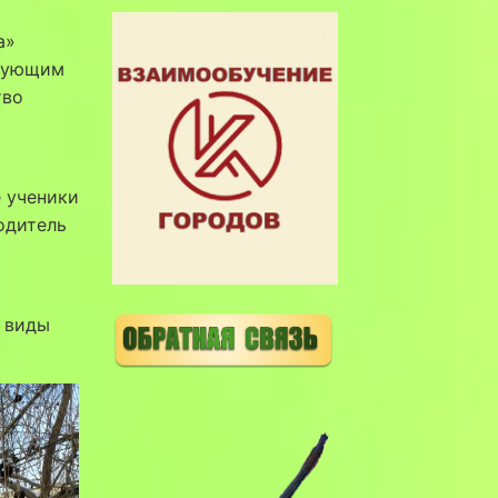
а»
имующим
тво
е ученики
водитель
 виды