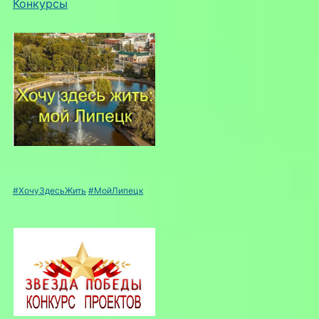
Конкурсы
#ХочуЗдесьЖить
#МойЛипецк