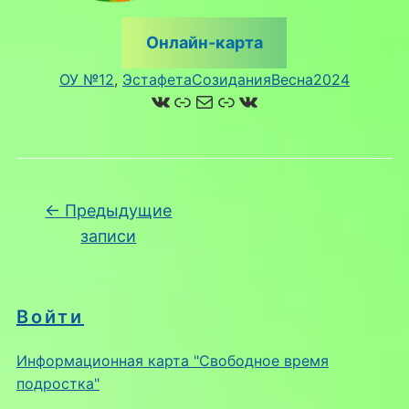
Онлайн-карта
ОУ №12
, 
ЭстафетаСозиданияВесна2024
ВКонтакте
Ссылка
Почта
Ссылка
ВКонтакте
Навигация по записям
←
Предыдущие
записи
Войти
Информационная карта "Свободное время
подростка"