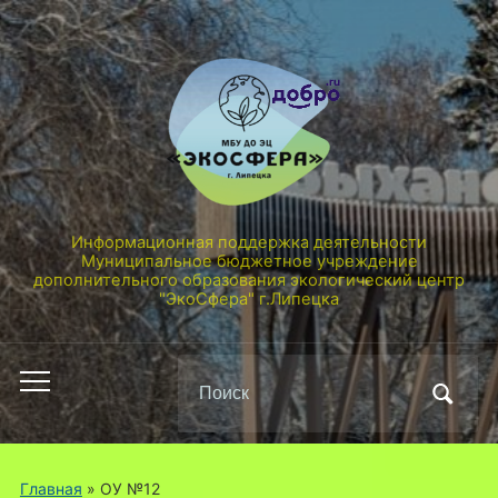
Информационная поддержка деятельности
Муниципальное бюджетное учреждение
дополнительного образования экологический центр
"ЭкоСфера" г.Липецка
Поиск
Переключить
по:
мобильное
меню
Главная
» ОУ №12