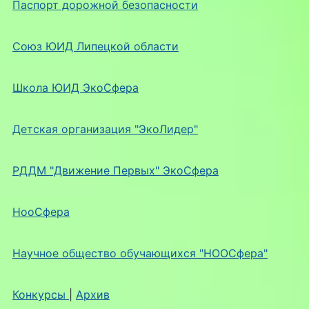
Паспорт дорожной безопасности
Союз ЮИД Липецкой области
Школа ЮИД ЭкоСфера
Детская организация "ЭкоЛидер"
РДДМ "Движение Первых" ЭкоСфера
НооСфера
Научное общество обучающихся "НООСфера"
Конкурсы
|
Архив