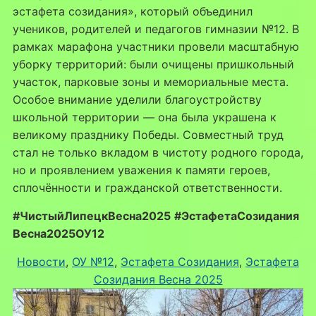
эстафета созидания», который объединил
учеников, родителей и педагогов гимназии №12. В
рамках марафона участники провели масштабную
уборку территорий: были очищены пришкольный
участок, парковые зоны и мемориальные места.
Особое внимание уделили благоустройству
школьной территории — она была украшена к
великому празднику Победы. Совместный труд
стал не только вкладом в чистоту родного города,
но и проявлением уважения к памяти героев,
сплочённости и гражданской ответственности.
#ЧистыйЛипецкВесна2025
#ЭстафетаСозидания
Весна2025ОУ12
Новости
, 
ОУ №12
, 
Эстафета Созидания
, 
Эстафета
Созидания Весна 2025