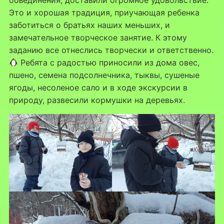
объединения, доставили огромное удовольствие.
Это и хорошая традиция, приучающая ребенка
заботиться о братьях наших меньших, и
замечательное творческое занятие. К этому
заданию все отнеслись творчески и ответственно.
Ребята с радостью приносили из дома овес,
пшено, семена подсолнечника, тыквы, сушеные
ягоды, несоленое сало и в ходе экскурсии в
природу, развесили кормушки на деревьях.