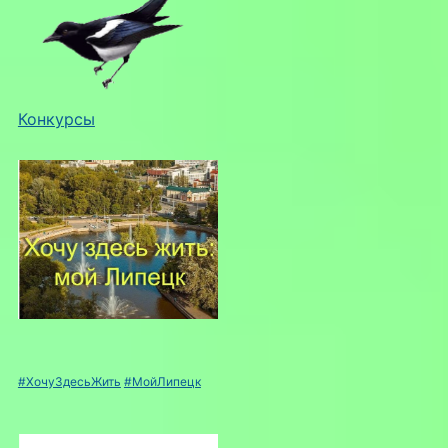
Конкурсы
#ХочуЗдесьЖить
#МойЛипецк