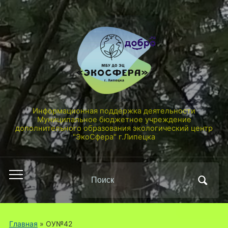
Информационная поддержка деятельности
Муниципальное бюджетное учреждение
дополнительного образования экологический центр
"ЭкоСфера" г.Липецка
Поиск
Переключить
по:
мобильное
меню
Главная
» ОУ№42