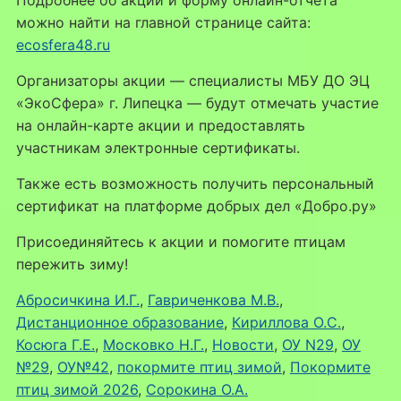
можно найти на главной странице сайта:
ecosfera48.ru
Организаторы акции — специалисты МБУ ДО ЭЦ
«ЭкоСфера» г. Липецка — будут отмечать участие
на онлайн-карте акции и предоставлять
участникам электронные сертификаты.
Также есть возможность получить персональный
сертификат на платформе добрых дел «Добро.ру»
Присоединяйтесь к акции и помогите птицам
пережить зиму!
Абросичкина И.Г.
, 
Гавриченкова М.В.
, 
Дистанционное образование
, 
Кириллова О.С.
, 
Косюга Г.Е.
, 
Московко Н.Г.
, 
Новости
, 
ОУ N29
, 
ОУ
№29
, 
ОУ№42
, 
покормите птиц зимой
, 
Покормите
птиц зимой 2026
, 
Сорокина О.А.