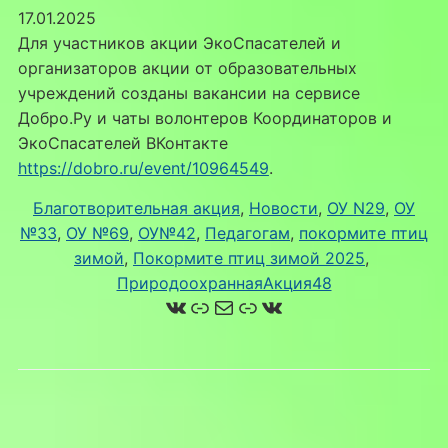
17.01.2025
Для участников акции ЭкоСпасателей и
организаторов акции от образовательных
учреждений созданы вакансии на сервисе
Добро.Ру и чаты волонтеров Координаторов и
ЭкоСпасателей ВКонтакте
https://dobro.ru/event/10964549
.
Благотворительная акция
, 
Новости
, 
ОУ N29
, 
ОУ
№33
, 
ОУ №69
, 
ОУ№42
, 
Педагогам
, 
покормите птиц
зимой
, 
Покормите птиц зимой 2025
, 
ПриродоохраннаяАкция48
ВКонтакте
Ссылка
Почта
Ссылка
ВКонтакте