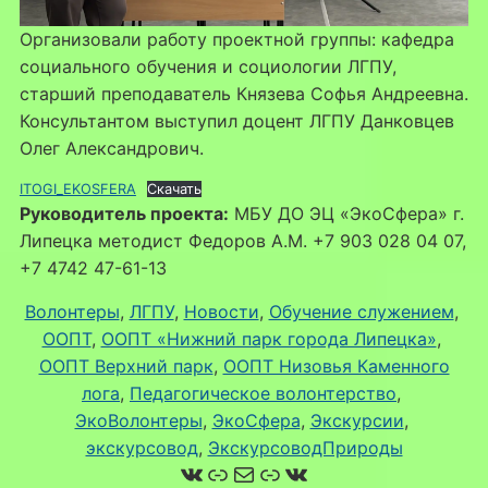
Организовали работу проектной группы: кафедра
социального обучения и социологии ЛГПУ,
старший преподаватель Князева Софья Андреевна.
Консультантом выступил доцент ЛГПУ Данковцев
Олег Александрович.
ITOGI_EKOSFERA
Скачать
Руководитель проекта:
МБУ ДО ЭЦ «ЭкоСфера» г.
Липецка методист Федоров А.М. +7 903 028 04 07,
+7 4742 47-61-13
Волонтеры
, 
ЛГПУ
, 
Новости
, 
Обучение служением
, 
ООПТ
, 
ООПТ «Нижний парк города Липецка»
, 
ООПТ Верхний парк
, 
ООПТ Низовья Каменного
лога
, 
Педагогическое волонтерство
, 
ЭкоВолонтеры
, 
ЭкоСфера
, 
Экскурсии
, 
экскурсовод
, 
ЭкскурсоводПрироды
ВКонтакте
Ссылка
Почта
Ссылка
ВКонтакте