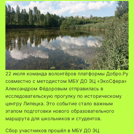
22 июля команда волонтёров платформы Добро.Ру
совместно с методистом МБУ ДО ЭЦ «ЭкоСфера»
Александром Фёдоровым отправилась в
исследовательскую прогулку по историческому
центру Липецка. Это событие стало важным
этапом подготовки нового образовательного
маршрута для школьников и студентов.
Сбор участников прошёл в МБУ ДО ЭЦ