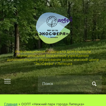
Информационная поддержка деятельности
Муниципальное бюджетное учреждение
дополнительного образования экологический центр
"ЭкоСфера" г.Липецка
Поиск
Переключить
по:
мобильное
меню
Главная
» ООПТ «Нижний парк города Липецка»