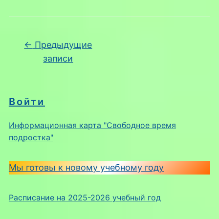
Навигация по записям
←
Предыдущие
записи
Войти
Информационная карта "Свободное время
подростка"
Мы готовы к новому учебному году
Расписание на 2025-2026 учебный год