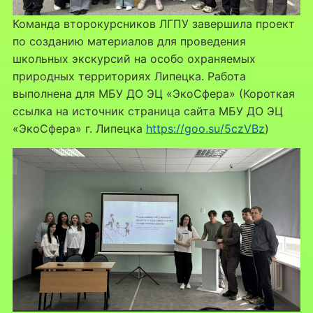
Команда второкурсников ЛГПУ завершила проект
по созданию материалов для проведения
школьных экскурсий на особо охраняемых
природных территориях Липецка. Работа
выполнена для МБУ ДО ЭЦ «ЭкоСфера» (Короткая
ссылка на источник страница сайта МБУ ДО ЭЦ
«ЭкоСфера» г. Липецка
https://goo.su/5czVBz
)