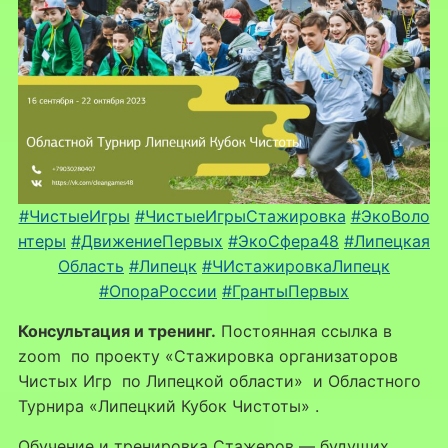
#ЧистыеИгры
#ЧистыеИгрыСтажировка
#ЭкоВоло
нтеры
#ДвижениеПервых
#ЭкоСфера48
#Липецкая
Область
#Липецк
#ЧИстажировкаЛипецк
#ОпораРоссии
#ГрантыПервых
Консультация и тренинг.
Постоянная ссылка в
zoom по проекту «Стажировка организаторов
Чистых Игр по Липецкой области» и Областного
Турнира «Липецкий Кубок Чистоты» .
Обучение и тренировка Стажеров — будущих