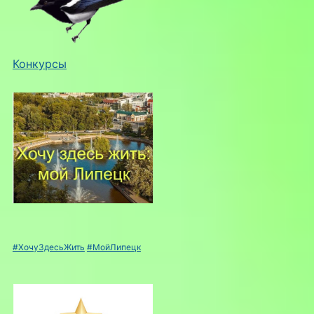
Конкурсы
#ХочуЗдесьЖить
#МойЛипецк