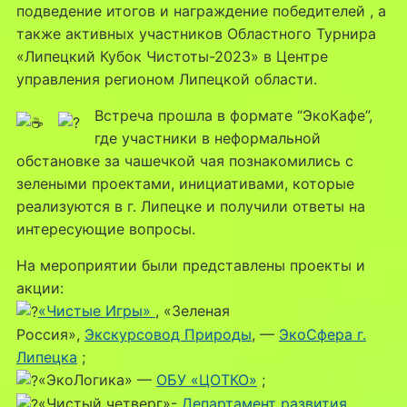
подведение итогов и награждение победителей , а
также активных участников Областного Турнира
«Липецкий Кубок Чистоты-2023» в Центре
управления регионом Липецкой области.
Встреча прошла в формате “ЭкоКафе”,
где участники в неформальной
обстановке за чашечкой чая познакомились с
зелеными проектами, инициативами, которые
реализуются в г. Липецке и получили ответы на
интересующие вопросы.
На мероприятии были представлены проекты и
акции:
«Чистые Игры»
, «Зеленая
Россия»,
Экскурсовод Природы
, —
ЭкоСфера г.
Липецка
;
«ЭкоЛогика» —
ОБУ «ЦОТКО»
;
«Чистый четверг»-
Департамент развития