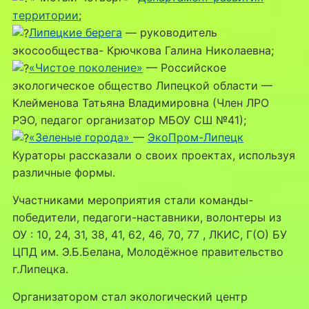
территории
;
Липецкие берега
— руководитель
экосообщества- Крючкова Галина Николаевна;
«Чистое поколение»
— Российское
экологическое общество Липецкой области —
Клейменова Татьяна Владимировна (Член ЛРО
РЭО, педагог организатор МБОУ СШ №41);
«Зеленые города»
—
ЭкоПром-Липецк
Кураторы рассказали о своих проектах, используя
различные формы.
Участниками мероприятия стали команды-
победители, педагоги-наставники, волонтеры из
ОУ : 10, 24, 31, 38, 41, 62, 46, 70, 77 , ЛКИС, Г(О) БУ
ЦПД им. Э.Б.Белана, Молодёжное правительство
г.Липецка.
Организатором стал экологический центр