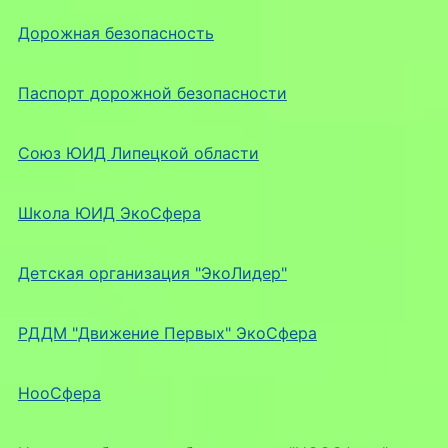
Дорожная безопасность
Паспорт дорожной безопасности
Союз ЮИД Липецкой области
Школа ЮИД ЭкоСфера
Детская организация "ЭкоЛидер"
РДДМ "Движение Первых" ЭкоСфера
НооСфера