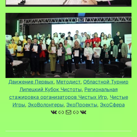
Движение Первых
, 
Методист
, 
Областной Турнир
Липецкий Кубок Чистоты
, 
Региональная
стажировка организаторов Чистых Игр
, 
Чистые
Игры
, 
ЭкоВолонтеры
, 
ЭкоПроекты
, 
ЭкоСфера
ВКонтакте
Ссылка
Почта
Ссылка
ВКонтакте