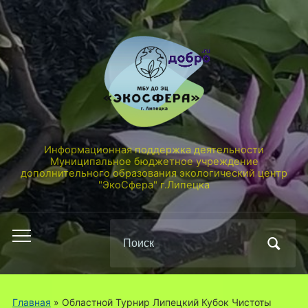
Информационная поддержка деятельности
Муниципальное бюджетное учреждение
дополнительного образования экологический центр
"ЭкоСфера" г.Липецка
Поиск
Переключить
по:
мобильное
меню
Главная
» Областной Турнир Липецкий Кубок Чистоты