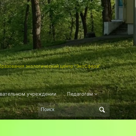
разования экологический центр "ЭкоСфера"
овательном учреждении
Педагогам
Поиск
по: