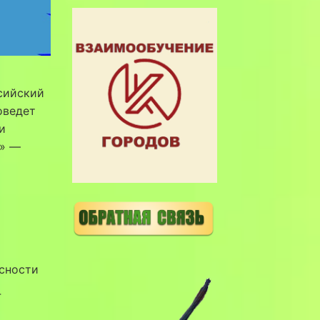
ссийский
оведет
и
4» —
сности
4