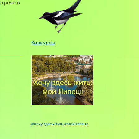
стрече в
Конкурсы
#ХочуЗдесьЖить
#МойЛипецк