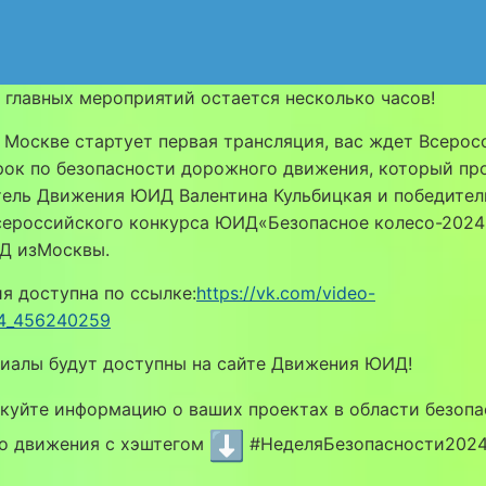
 главных мероприятий остается несколько часов!
о Москве стартует первая трансляция, вас ждет Всеро
рок по безопасности дорожного движения, который пр
тель Движения ЮИД Валентина Кульбицкая и победител
сероссийского конкурса ЮИД«Безопасное колесо-202
Д изМосквы.
я доступна по ссылке:
https://vk.com/video-
4_456240259
риалы будут доступны на сайте Движения ЮИД!
куйте информацию о ваших проектах в области безопа
о движения с хэштегом
#НеделяБезопасности202