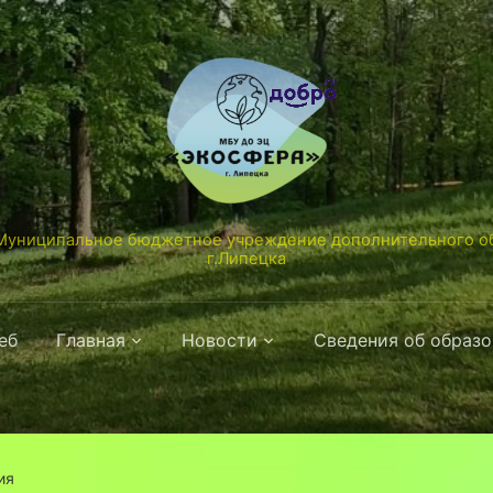
униципальное бюджетное учреждение дополнительного об
г.Липецка
еб
Главная
Новости
Сведения об образ
ия