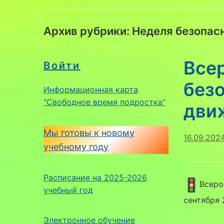
Архив рубрики:
Неделя безопас
Все
Войти
без
Информационная карта
"Свободное время подростка"
дви
Мы готовы к новому
16.09.202
учебному году
Расписание на 2025-2026
Всеро
учебный год
сентября
Электронное обучение