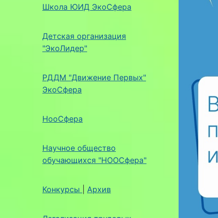
Школа ЮИД ЭкоСфера
Детская организация
"ЭкоЛидер"
РДДМ "Движение Первых"
ЭкоСфера
НооСфера
Научное общество
обучающихся "НООСфера"
Конкурсы
|
Архив