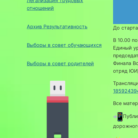
Легализация трудовых
отношений
Архив Результативность
До старта
В 10.00 п
Выборы в совет обучающихся
Единый у
председа
Финала В
Выборы в совет родителей
отряд ЮИ
Трансляци
18592439
Все мате
Публи
дорожног