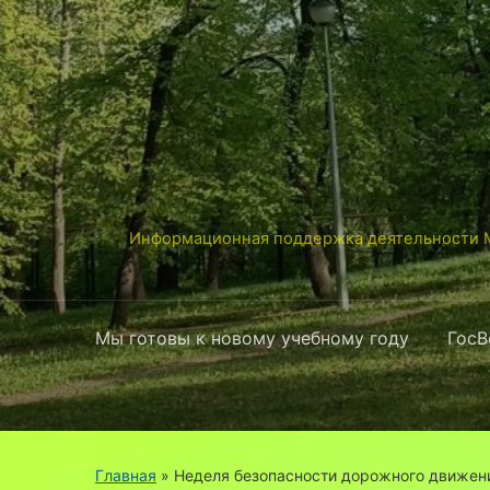
Информационная поддержка деятельности М
Мы готовы к новому учебному году
ГосВ
Главная
» Неделя безопасности дорожного движен