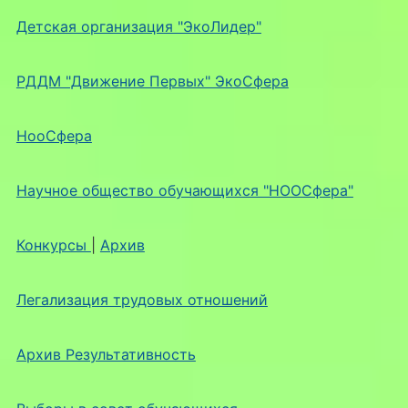
Детская организация "ЭкоЛидер"
РДДМ "Движение Первых" ЭкоСфера
НооСфера
Научное общество обучающихся "НООСфера"
Конкурсы
|
Архив
Легализация трудовых отношений
Архив Результативность