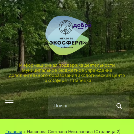
Информационная поддержка деятельности
Муниципальное бюджетное учреждение
дополнительного образования экологический центр
"ЭкоСфера" г.Липецка
Поиск
Переключить
по:
мобильное
меню
Главная
» Насонова Светлана Николаевна
(Страница 2)