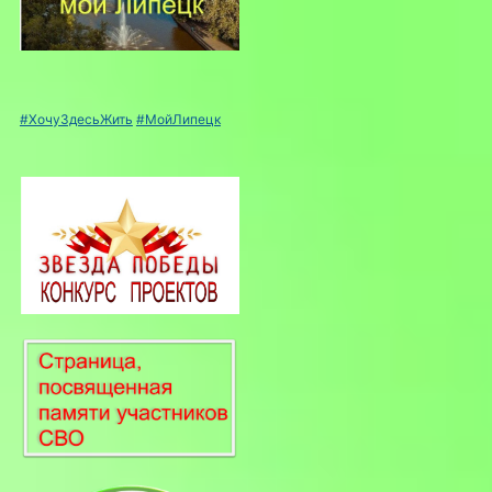
#ХочуЗдесьЖить
#МойЛипецк