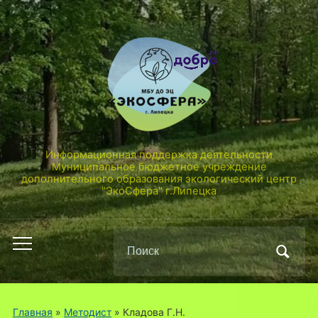
Информационная поддержка деятельности
Муниципальное бюджетное учреждение
дополнительного образования экологический центр
"ЭкоСфера" г.Липецка
Поиск
Переключить
по:
мобильное
меню
Главная
»
Методист
» Кладова Г.Н.