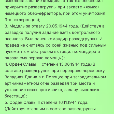
выполнил задание комдива, а так же обеспечил
прикрытие разведгруппы при захвате «языка»
немецкого обер-ефрейтора, при этом уничтожил
3-х гитлеровцев);
3. Медаль за отвагу 20.05.1944 года. (Действуя в
разведке получил задание взять контрольного
пленного. Был ранен командир разведгруппы. И
прадед не считаясь со соей жизнью под сильным
пулеметным обстрелом вытащил командира и
оказал ему первую помощь.);
4. Орден Славы III степени 13.06.1944 года.(В
составе разведгруппы при переправе через реку
Западная Двина в г. Полоцке при заградительном
арт-минаметном огне разведал три места и
установил силы противника, задачу выполнил
блестяще);
5. Орден Славы II степени 16.11.1944 года.
(Действуя старшим в составе разведгруппы