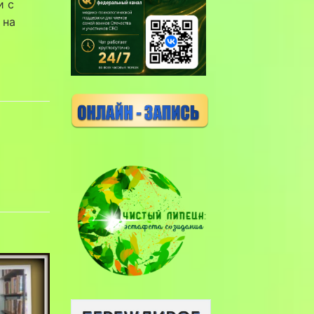
и с
 на