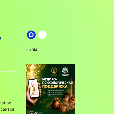
Ц
Ссылка
ВКонтакте
mation
 сайтов