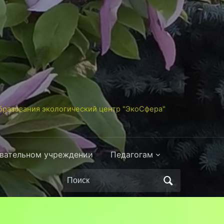
разования экологический центр "ЭкоСфера"
овательном учреждении
Педагогам
Поиск
по: