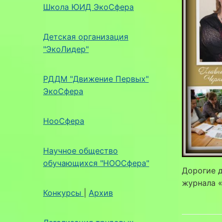
Школа ЮИД ЭкоСфера
Детская организация
"ЭкоЛидер"
РДДМ "Движение Первых"
ЭкоСфера
НооСфера
Научное общество
обучающихся "НООСфера"
Дорогие д
журнала 
Конкурсы
|
Архив