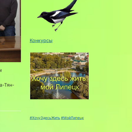
Конкурсы
м
а-Тян-
#ХочуЗдесьЖить
#МойЛипецк