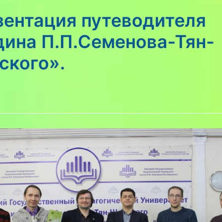
зентация путеводителя
дина П.П.Семенова-Тян-
ского».