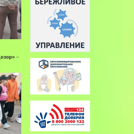
дозор»
–