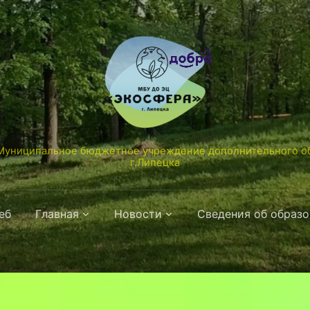
униципальное бюджетное учреждение дополнительного об
г.Липецка
еб
Главная
Новости
Сведения об образ