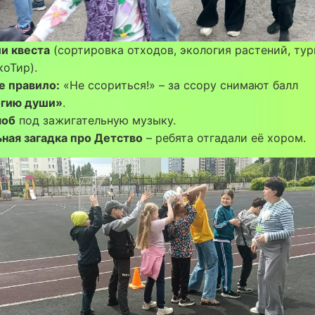
и квеста
(сортировка отходов, экология растений, тур
коТир).
е правило:
«Не ссориться!» – за ссору снимают балл
огию души»
.
об
под зажигательную музыку.
ная загадка про Детство
– ребята отгадали её хором.