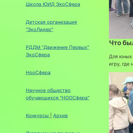
Школа ЮИД ЭкоСфера
Детская организация
"ЭкоЛидер"
Что бы
РДДМ "Движение Первых"
ЭкоСфера
Для юных
игру, где
НооСфера
Научное общество
обучающихся "НООСфера"
Конкурсы
|
Архив