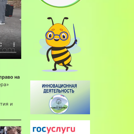
право на
ера»
ытия и