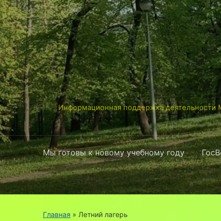
Информационная поддержка деятельности М
Мы готовы к новому учебному году
ГосВ
Главная
» Летний лагерь