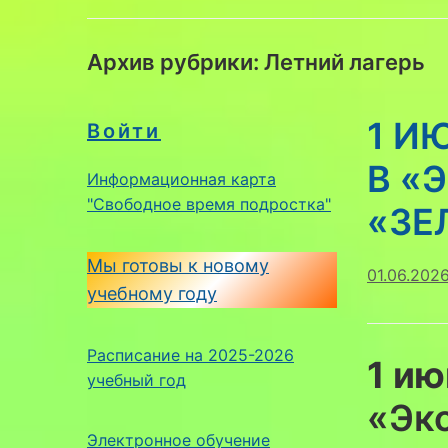
Архив рубрики:
Летний лагерь
1 И
Войти
В «
Информационная карта
"Свободное время подростка"
«ЗЕ
Мы готовы к новому
01.06.202
учебному году
Расписание на 2025-2026
1 ию
учебный год
«Эко
Электронное обучение