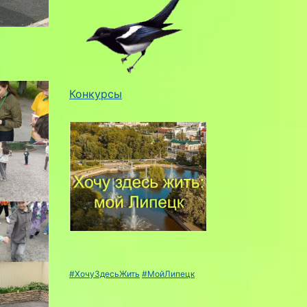
Конкурсы
#ХочуЗдесьЖить
#МойЛипецк