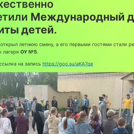
жественно
етили
Международный д
иты детей
.
открыл летнюю смену, а его первыми гостями стали ре
о лагеря
ОУ №5
.
ссылка на запись
https://goo.su/aKA7qe