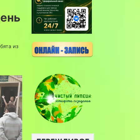
ень
бята из