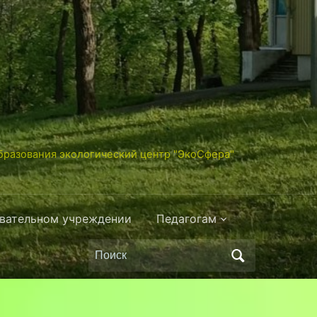
разования экологический центр "ЭкоСфера"
овательном учреждении
Педагогам
Поиск
по: