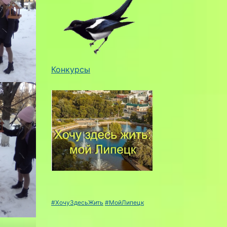
Конкурсы
#ХочуЗдесьЖить
#МойЛипецк