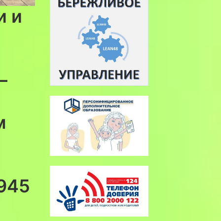
и и
—
ю
м
945