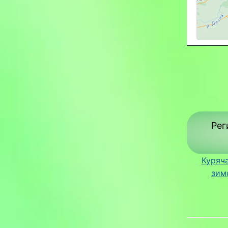
Рег
Куряча
зим