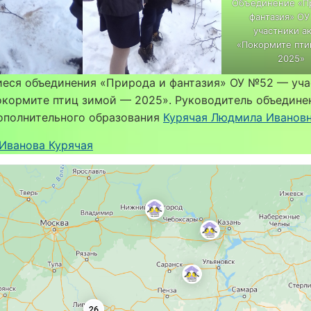
Объединение «П
фантазия» О
участники а
«Покормите пти
2025»
еся объединения «Природа и фантазия» ОУ №52 — уча
окормите птиц зимой — 2025». Руководитель объедине
дополнительного образования
Курячая Людмила Иванов
Иванова Курячая