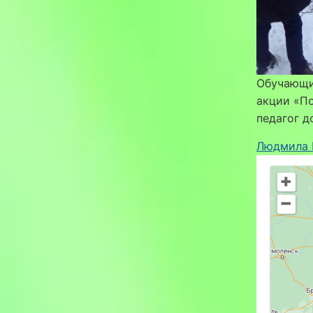
Обучающи
акции «П
педагог 
Людмила 