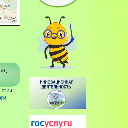
тиц
 птиц
ера