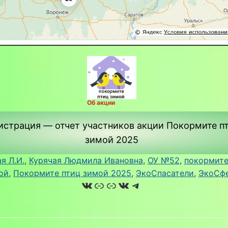
Об акции
истрация — отчет участников акции Покормите п
зимой 2025
я Л.И.
, 
Курячая Людмила Ивановна
, 
ОУ №52
, 
покормите
ой
, 
Покормите птиц зимой 2025
, 
ЭкоСпасатели
, 
ЭкоСф
ВКонтакте
Ссылка
Ссылка
ВКонтакте
Telegram