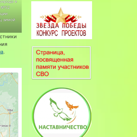
рирода и
У №52
кции
ц зимой
стники
ния
на
.