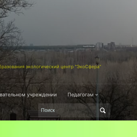
разования экологический центр "ЭкоСфера"
овательном учреждении
Педагогам
Поиск
по: