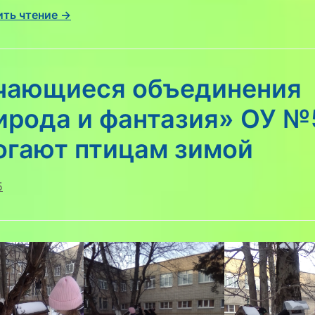
ть чтение →
чающиеся объединения
ирода и фантазия» ОУ №
огают птицам зимой
5