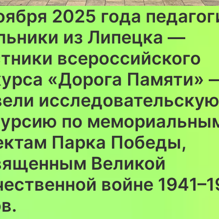
оября 2025 года педагог
льники из Липецка —
стники всероссийского
курса «Дорога Памяти» 
вели исследовательску
курсию по мемориальны
ектам Парка Победы,
вященным Великой
чественной войне 1941–1
в.