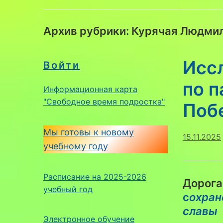
Архив рубрики:
Курячая Людмил
Исс
Войти
по 
Информационная карта
"Свободное время подростка"
Поб
Мы готовы к новому
15.11.2025
учебному году
Расписание на 2025-2026
Дорога
учебный год
с
охран
славы
Электронное обучение