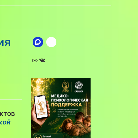
ия
Ссылка
ВКонтакте
ктов
кой