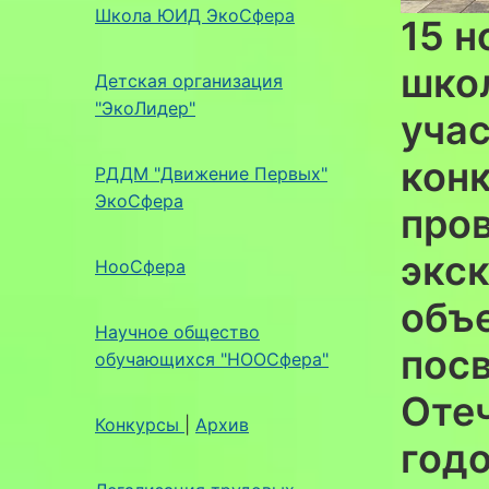
Школа ЮИД ЭкоСфера
15 н
шко
Детская организация
"ЭкоЛидер"
уча
кон
РДДМ "Движение Первых"
ЭкоСфера
про
экс
НооСфера
объ
Научное общество
пос
обучающихся "НООСфера"
Оте
Конкурсы
|
Архив
годо