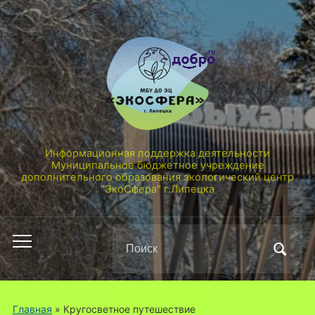
Информационная поддержка деятельности
Муниципальное бюджетное учреждение
дополнительного образования экологический центр
"ЭкоСфера" г.Липецка
Поиск
Переключить
по:
мобильное
меню
Главная
» Кругосветное путешествие