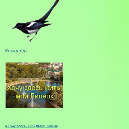
Конкурсы
#ХочуЗдесьЖить
#МойЛипецк