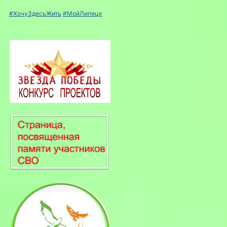
#ХочуЗдесьЖить
#МойЛипецк