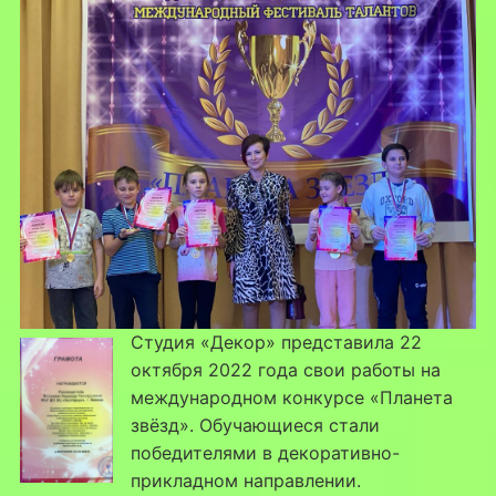
Студия «Декор» представила 22
октября 2022 года свои работы на
международном конкурсе «Планета
звёзд». Обучающиеся стали
победителями в декоративно-
прикладном направлении.