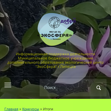
Информационная поддержка деятельности
Муниципальное бюджетное учреждение
дополнительного образования экологический центр
"ЭкоСфера" г.Липецка
Поиск
Переключить
по:
мобильное
меню
Главная
»
Конкурсы
» Итоги