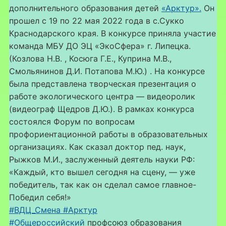
дополнительного образования детей
«Арктур».
Он
прошел с 19 по 22 мая 2022 года в с.Сукко
Краснодарского края. В конкурсе приняла участие
команда МБУ ДО ЭЦ «ЭкоСфера» г. Липецка.
(Козлова Н.В. , Косюга Г.Е., Куприна М.В.,
Смольянинов Д.И. Потапова М.Ю.) . На конкурсе
была представлена творческая презентация о
работе экологического центра — видеоролик
(видеограф Щедров Д.Ю.). В рамках конкурса
состоялся Форум по вопросам
профориентационной работы в образовательных
организациях. Как сказал доктор пед. наук,
Рыжков М.И., заслуженный деятель науки РФ:
«Каждый, кто вышел сегодня на сцену, — уже
победитель, так как он сделал самое главное-
Победил себя!»
#ВДЦ_Смена
#Арктур
#Общероссийский
профсоюз образования