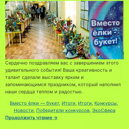
новгодних
композиций
«Вместо
ёлки
—
букет!»
Сердечно поздравляем вас с завершением этого
удивительного события! Ваша креативность и
талант сделали выставку ярким и
запоминающимся праздником, который наполнил
наши сердца теплом и радостью.
Вместо ёлки — букет
, 
Итоги
, 
Итоги
, 
Конкурсы
, 
Новости
, 
Победители конкурсов
, 
ЭкоСфера
Продолжить чтение →