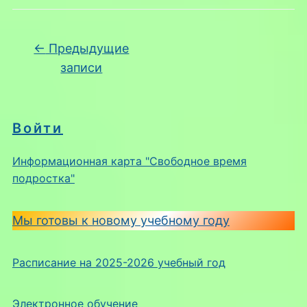
Навигация по записям
←
Предыдущие
записи
Войти
Информационная карта "Свободное время
подростка"
Мы готовы к новому учебному году
Расписание на 2025-2026 учебный год
Электронное обучение