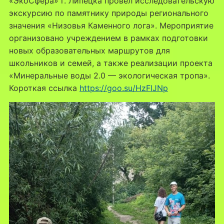
«ЭкоСфера» г. Липецка провел исследовательскую
экскурсию по памятнику природы регионального
значения «Низовья Каменного лога». Мероприятие
организовано учреждением в рамках подготовки
новых образовательных маршрутов для
школьников и семей, а также реализации проекта
«Минеральные воды 2.0 — экологическая тропа».
Короткая ссылка
https://goo.su/HzFlJNp