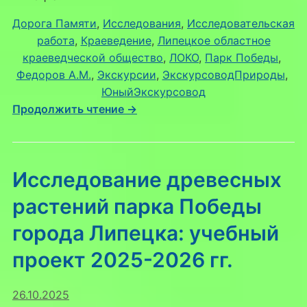
«ЭкоСферы»
Дорога Памяти
, 
Исследования
, 
Исследовательская
на
работа
, 
Краеведение
, 
Липецкое областное
областной
краеведческой общество
, 
ЛОКО
, 
Парк Победы
, 
конференции
Федоров А.М.
, 
Экскурсии
, 
ЭкскурсоводПрироды
, 
ЮныйЭкскурсовод
Продолжить чтение →
Исследование древесных
растений парка Победы
города Липецка: учебный
проект 2025-2026 гг.
26.10.2025