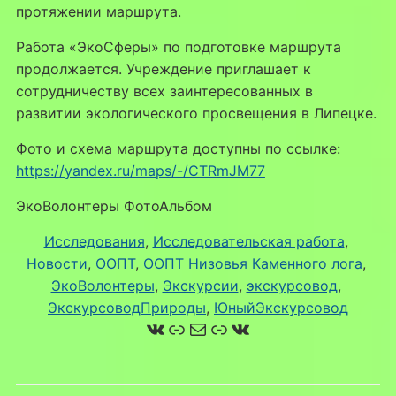
протяжении маршрута.
Работа «ЭкоСферы» по подготовке маршрута
продолжается. Учреждение приглашает к
сотрудничеству всех заинтересованных в
развитии экологического просвещения в Липецке.
Фото и схема маршрута доступны по ссылке:
https://yandex.ru/maps/-/CTRmJM77
ЭкоВолонтеры ФотоАльбом
Исследования
, 
Исследовательская работа
, 
Новости
, 
ООПТ
, 
ООПТ Низовья Каменного лога
, 
ЭкоВолонтеры
, 
Экскурсии
, 
экскурсовод
, 
ЭкскурсоводПрироды
, 
ЮныйЭкскурсовод
ВКонтакте
Ссылка
Почта
Ссылка
ВКонтакте