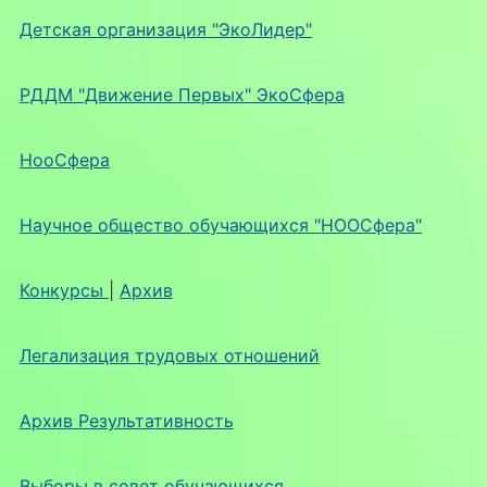
Детская организация "ЭкоЛидер"
РДДМ "Движение Первых" ЭкоСфера
НооСфера
Научное общество обучающихся "НООСфера"
Конкурсы
|
Архив
Легализация трудовых отношений
Архив Результативность
Выборы в совет обучающихся