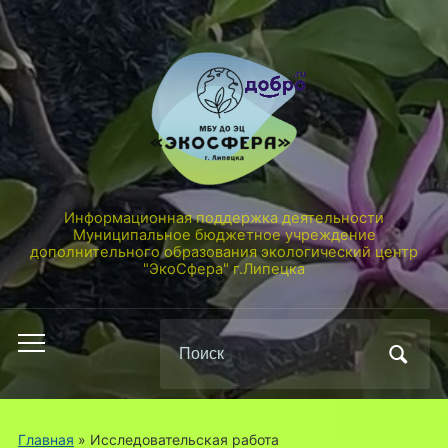
Информационная поддержка деятельности
Муниципальное бюджетное учреждение
дополнительного образования экологический центр
"ЭкоСфера" г.Липецка
Поиск
Переключить
по:
мобильное
меню
Главная
» Исследовательская работа