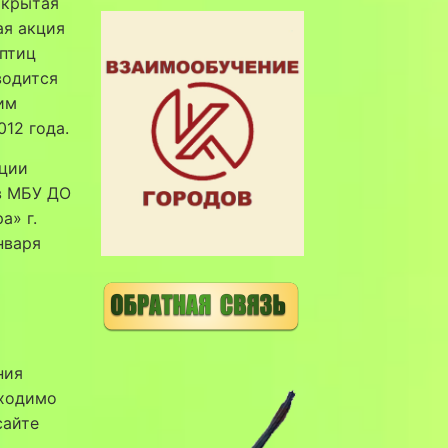
ткрытая
ая акция
птиц
водится
им
12 года.
ции
в МБУ ДО
а» г.
нваря
ния
бходимо
сайте