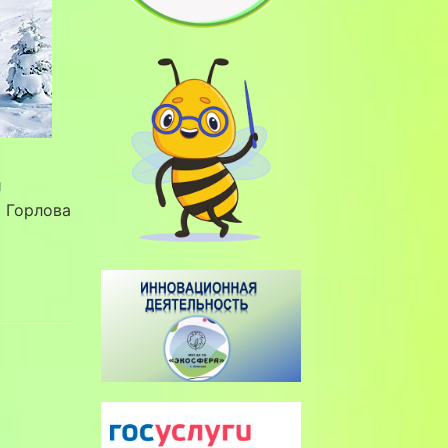
й
 Горлова