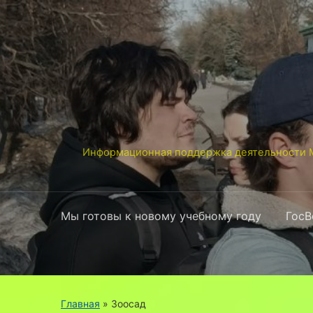
Информационная поддержка деятельности М
Мы готовы к новому учебному году
ГосВ
Главная
» Зоосад