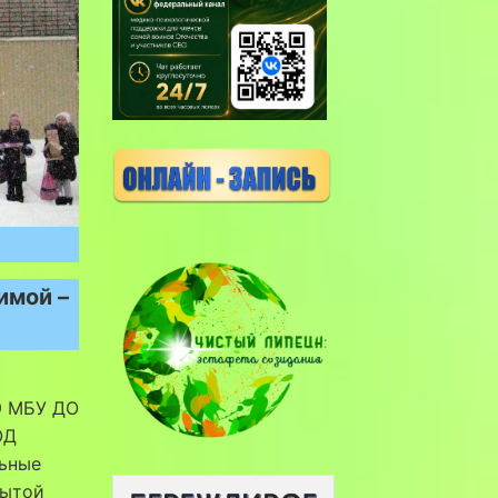
имой –
19 МБУ ДО
ОД
льные
рытой