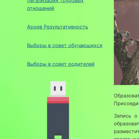
Легализация трудовых
отношений
Архив Результативность
Выборы в совет обучающихся
Выборы в совет родителей
Образова
Присоеди
Запись о 
образоват
разместит
своего уч