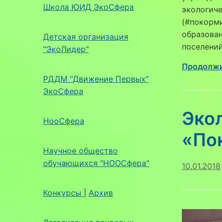
Школа ЮИД ЭкоСфера
экологич
(#покорми
образован
Детская организация
поселени
"ЭкоЛидер"
Продолжи
РДДМ "Движение Первых"
ЭкоСфера
Эко
НооСфера
«По
Научное общество
обучающихся "НООСфера"
10.01.2018
Конкурсы
|
Архив