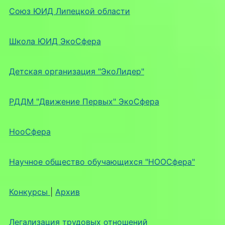
Союз ЮИД Липецкой области
Школа ЮИД ЭкоСфера
Детская организация "ЭкоЛидер"
РДДМ "Движение Первых" ЭкоСфера
НооСфера
Научное общество обучающихся "НООСфера"
Конкурсы
|
Архив
Легализация трудовых отношений