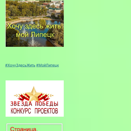
#ХочуЗдесьЖить
#МойЛипецк