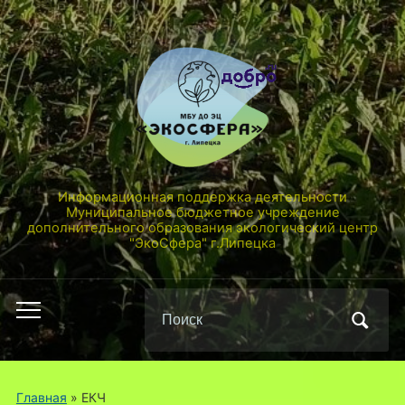
Информационная поддержка деятельности
Муниципальное бюджетное учреждение
дополнительного образования экологический центр
"ЭкоСфера" г.Липецка
Поиск
Переключить
по:
мобильное
меню
Главная
» ЕКЧ