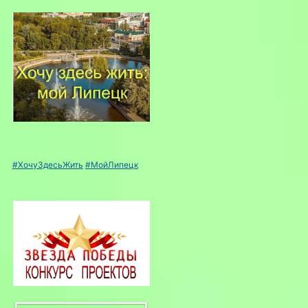
#ХочуЗдесьЖить
#МойЛипецк