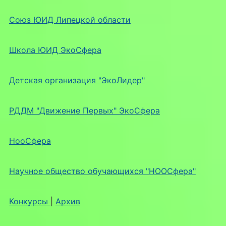
Союз ЮИД Липецкой области
Школа ЮИД ЭкоСфера
Детская организация "ЭкоЛидер"
РДДМ "Движение Первых" ЭкоСфера
НооСфера
Научное общество обучающихся "НООСфера"
Конкурсы
|
Архив