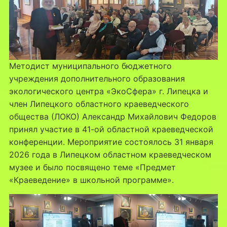
Методист муниципального бюджетного
учреждения дополнительного образования
экологического центра «ЭкоСфера» г. Липецка и
член Липецкого областного краеведческого
общества (ЛОКО) Александр Михайлович Федоров
принял участие в 41-ой областной краеведческой
конференции. Мероприятие состоялось 31 января
2026 года в Липецком областном краеведческом
музее и было посвящено теме «Предмет
«Краеведение» в школьной программе».