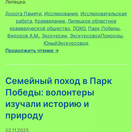
опыт
Липецка.
«ЭкоСферы»
Дорога Памяти
, 
Исследования
, 
Исследовательская
на
работа
, 
Краеведение
, 
Липецкое областное
областной
краеведческой общество
, 
ЛОКО
, 
Парк Победы
, 
конференции
Федоров А.М.
, 
Экскурсии
, 
ЭкскурсоводПрироды
, 
ЮныйЭкскурсовод
Продолжить чтение →
Семейный поход в Парк
Победы: волонтеры
изучали историю и
природу
22.11.2025