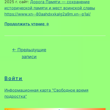
2025 г. сайт:
Дорога Памяти — cохранение
исторической памяти и мест воинской славы
https://www.xn--80aahdxxkalg2a9m.xn--p1ai/
Продолжить чтение →
Навигация по записям
←
Предыдущие
записи
Войти
Информационная карта "Свободное время
подростка"