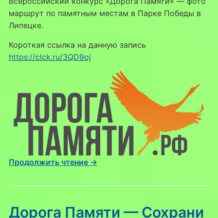
Всероссийский конкурс «Дорога Памяти» — фото
памятнику
маршрут по памятным местам в Парке Победы в
«1945
Липецке.
год»
и
Короткая ссылка на данную запись
до
https://clck.ru/3QD9oj
геоглифа
из
хвойных
деревьев.
Продолжить чтение →
Дорога Памяти — Сохрани