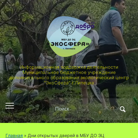
Информационная поддержка деятельности
Муниципальное бюджетное учреждение
дополнительного образования экологический центр
"ЭкоСфера" г.Липецка
Поиск
Переключить
по:
мобильное
меню
Главная
» Дни открытых дверей в МБУ ДО ЭЦ