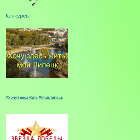
Конкурсы
#ХочуЗдесьЖить
#МойЛипецк