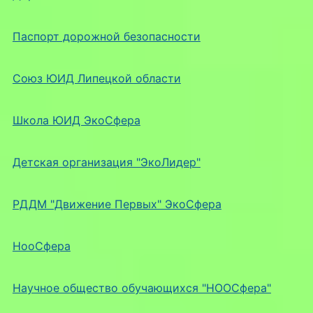
Паспорт дорожной безопасности
Союз ЮИД Липецкой области
Школа ЮИД ЭкоСфера
Детская организация "ЭкоЛидер"
РДДМ "Движение Первых" ЭкоСфера
НооСфера
Научное общество обучающихся "НООСфера"