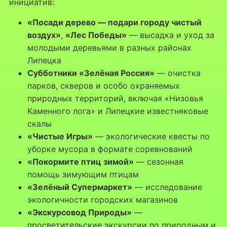
инициатив:
«Посади дерево — подари городу чистый
воздух»
,
«Лес Победы»
— высадка и уход за
молодыми деревьями в разных районах
Липецка
Субботники «Зелёная Россия»
— очистка
парков, скверов и особо охраняемых
природных территорий, включая «Низовья
Каменного лога» и Липецкие известняковые
скалы
«Чистые Игры»
— экологические квесты по
уборке мусора в формате соревнований
«Покормите птиц зимой»
— сезонная
помощь зимующим птицам
«Зелёный Супермаркет»
— исследование
экологичности городских магазинов
«Экскурсовод Природы»
—
просветительские экскурсии по природным и