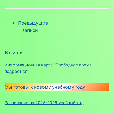
Навигация по записям
←
Предыдущие
записи
Войти
Информационная карта "Свободное время
подростка"
Мы готовы к новому учебному году
Расписание на 2025-2026 учебный год