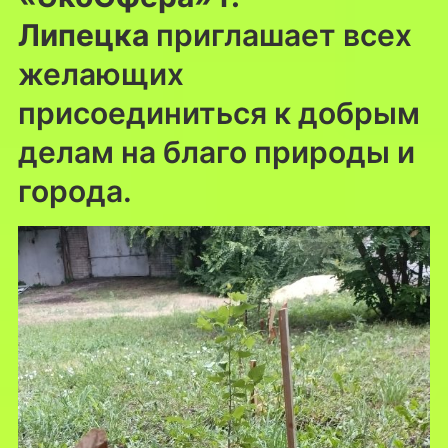
Липецка
приглашает всех
желающих
присоединиться к добрым
делам на благо природы и
города.