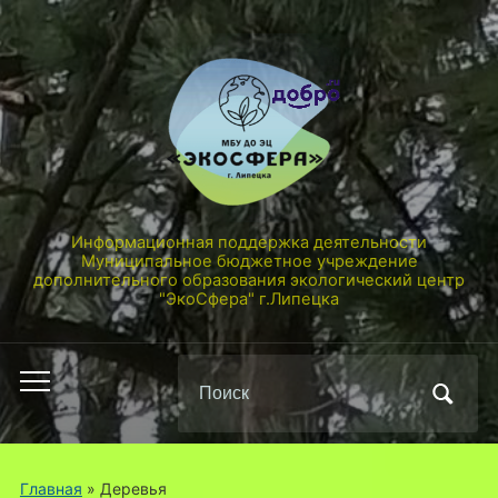
Информационная поддержка деятельности
Муниципальное бюджетное учреждение
дополнительного образования экологический центр
"ЭкоСфера" г.Липецка
Поиск
Переключить
по:
мобильное
меню
Главная
» Деревья