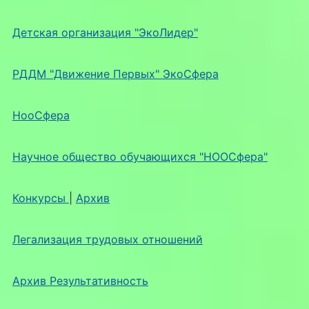
Детская организация "ЭкоЛидер"
РДДМ "Движение Первых" ЭкоСфера
НооСфера
Научное общество обучающихся "НООСфера"
Конкурсы
|
Архив
Легализация трудовых отношений
Архив Результативность