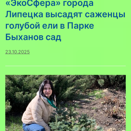
«ЭкоСфера» города
Липецка высадят саженцы
голубой ели в Парке
Быханов сад
23.10.2025