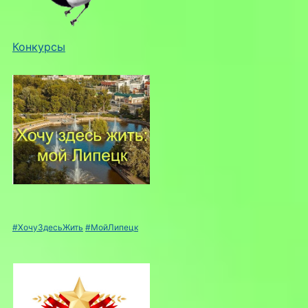
Конкурсы
#ХочуЗдесьЖить
#МойЛипецк