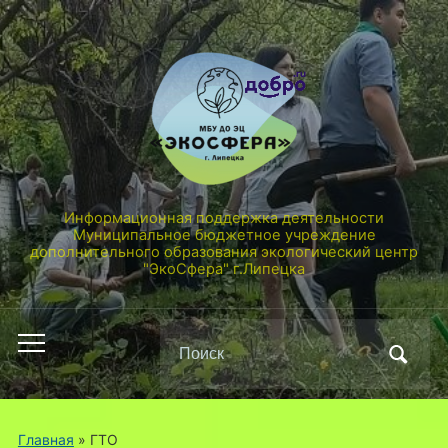
Информационная поддержка деятельности
Муниципальное бюджетное учреждение
дополнительного образования экологический центр
"ЭкоСфера" г.Липецка
Поиск
Переключить
по:
мобильное
меню
Главная
» ГТО