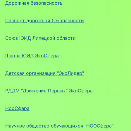
Дорожная безопасность
Паспорт дорожной безопасности
Союз ЮИД Липецкой области
Школа ЮИД ЭкоСфера
Детская организация "ЭкоЛидер"
РДДМ "Движение Первых" ЭкоСфера
НооСфера
Научное общество обучающихся "НООСфера"