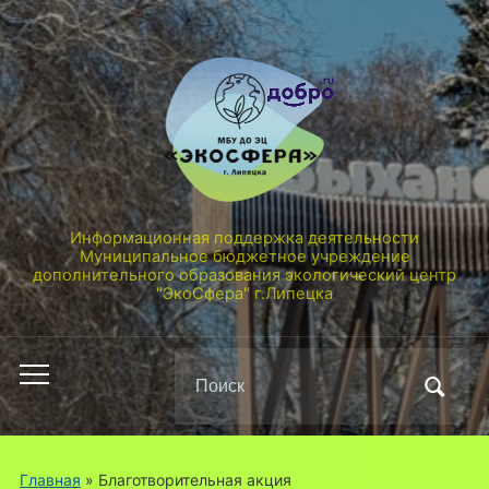
Информационная поддержка деятельности
Муниципальное бюджетное учреждение
дополнительного образования экологический центр
"ЭкоСфера" г.Липецка
Поиск
Переключить
по:
мобильное
меню
Главная
» Благотворительная акция