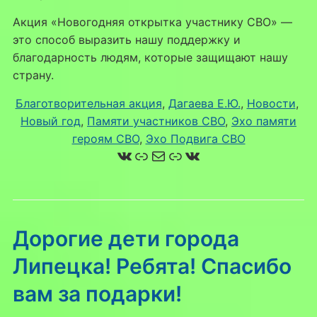
Акция «Новогодняя открытка участнику СВО» —
это способ выразить нашу поддержку и
благодарность людям, которые защищают нашу
страну.
Благотворительная акция
, 
Дагаева Е.Ю.
, 
Новости
, 
Новый год
, 
Памяти участников СВО
, 
Эхо памяти
героям СВО
, 
Эхо Подвига СВО
ВКонтакте
Ссылка
Почта
Ссылка
ВКонтакте
Дорогиe дети города
Липецка! Ребята! Спасибо
вам за подарки!