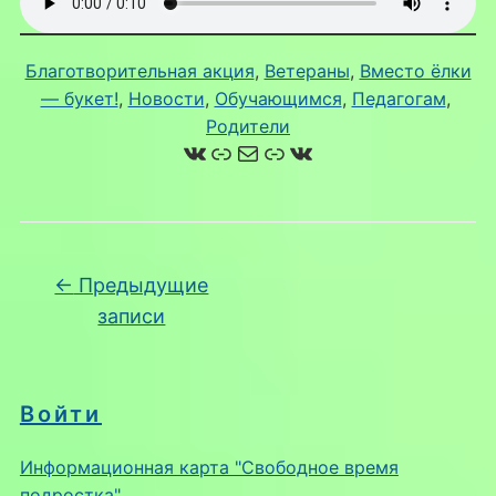
Благотворительная акция
, 
Ветераны
, 
Вместо ёлки
— букет!
, 
Новости
, 
Обучающимся
, 
Педагогам
, 
Родители
ВКонтакте
Ссылка
Почта
Ссылка
ВКонтакте
Навигация по записям
←
Предыдущие
записи
Войти
Информационная карта "Свободное время
подростка"