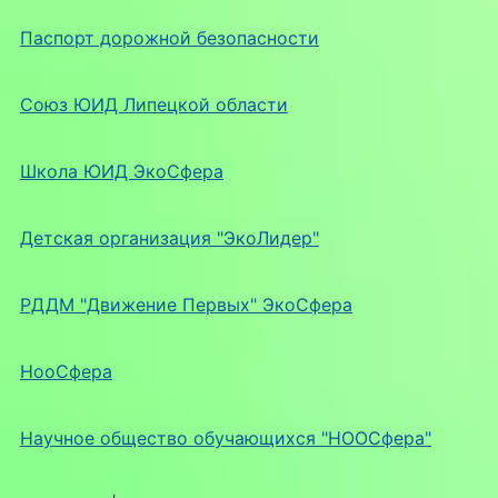
Паспорт дорожной безопасности
Союз ЮИД Липецкой области
Школа ЮИД ЭкоСфера
Детская организация "ЭкоЛидер"
РДДМ "Движение Первых" ЭкоСфера
НооСфера
Научное общество обучающихся "НООСфера"