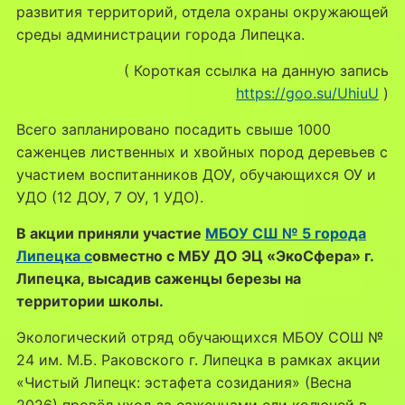
развития территорий, отдела охраны окружающей
среды администрации города Липецка.
( Короткая ссылка на данную запись
https://goo.su/UhiuU
)
Всего запланировано посадить свыше 1000
саженцев лиственных и хвойных пород деревьев с
участием воспитанников ДОУ, обучающихся ОУ и
УДО (12 ДОУ, 7 ОУ, 1 УДО).
В акции приняли участие
МБОУ СШ № 5 города
Липецка с
овместно с МБУ ДО ЭЦ «ЭкоСфера» г.
Липецка, высадив саженцы березы на
территории школы.
Экологический отряд обучающихся МБОУ СОШ №
24 им. М.Б. Раковского г. Липецка в рамках акции
«Чистый Липецк: эстафета созидания» (Весна
2026) провёл уход за саженцами ели колючей в