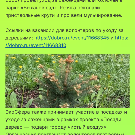
парке «Быханов сад». Ребята обкопали
приствольные круги и про вели мульчирование.
Ссылки на вакансии для волонтеров по уходу за
деревьями:
https://dobro.ru/event/11668345
и
https:
//dobro.ru/event/11668310
ЭкоСфера также принимает участие в посадках и
уходе за саженцами в рамках проекта «Посади
дерево — подари городу чистый воздух».
Организация приглашает волонтёров платформы