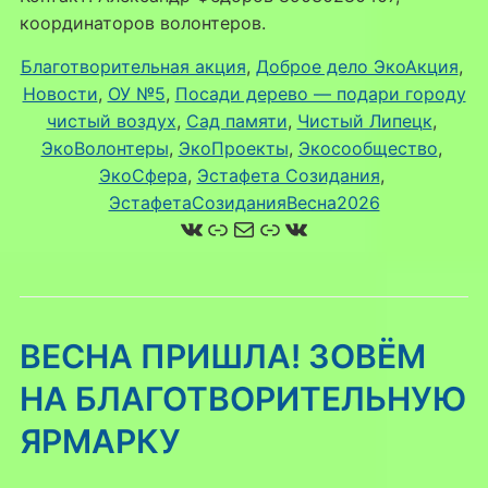
координаторов волонтеров.
Благотворительная акция
, 
Доброе дело ЭкоАкция
, 
Новости
, 
ОУ №5
, 
Посади дерево — подари городу
чистый воздух
, 
Сад памяти
, 
Чистый Липецк
, 
ЭкоВолонтеры
, 
ЭкоПроекты
, 
Экосообщество
, 
ЭкоСфера
, 
Эстафета Созидания
, 
ЭстафетаСозиданияВесна2026
ВКонтакте
Ссылка
Почта
Ссылка
ВКонтакте
ВЕСНА ПРИШЛА! ЗОВЁМ
НА БЛАГОТВОРИТЕЛЬНУЮ
ЯРМАРКУ