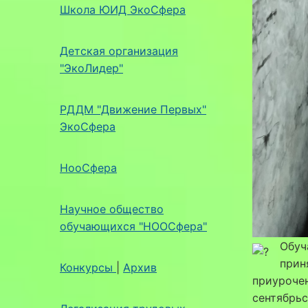
Школа ЮИД ЭкоСфера
Детская организация
"ЭкоЛидер"
РДДМ "Движение Первых"
ЭкоСфера
НооСфера
Научное общество
обучающихся "НООСфера"
Обуч
прин
Конкурсы
|
Архив
приурочен
сентябрьс