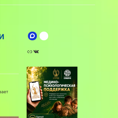
и
Ссылка
ВКонтакте
вает