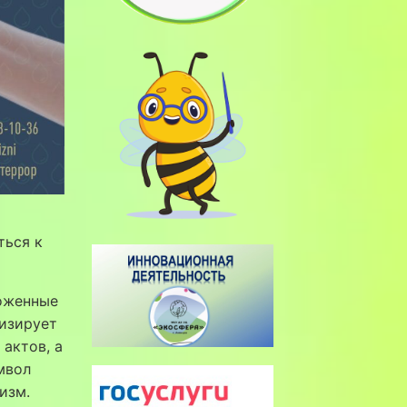
ться к
ложенные
лизирует
актов, а
мвол
изм.