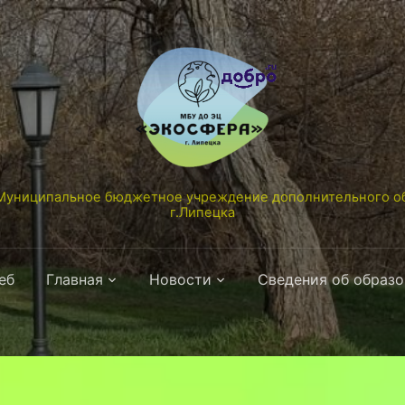
униципальное бюджетное учреждение дополнительного об
г.Липецка
еб
Главная
Новости
Сведения об образ