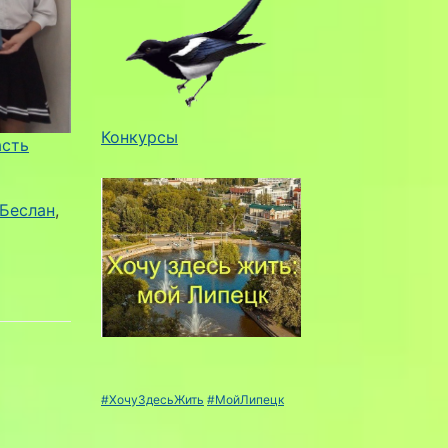
Конкурсы
асть
Беслан
, 
#ХочуЗдесьЖить
#МойЛипецк