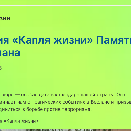
зни
ия «Капля жизни» Памят
лана
5
нтября — особая дата в календаре нашей страны. Она
минает нам о трагических событиях в Беслане и призы
диниться в борьбе против терроризма.
я «Капля жизни»