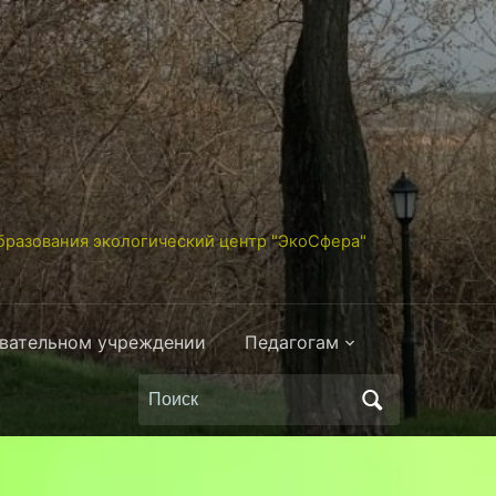
разования экологический центр "ЭкоСфера"
овательном учреждении
Педагогам
Поиск
по: