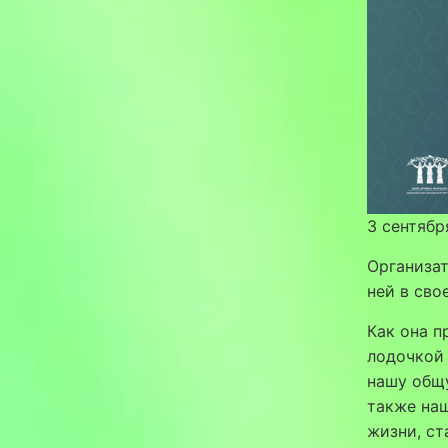
3 сентябр
Организат
ней в сво
Как она п
лодочкой 
нашу общу
также наш
жизни, ст