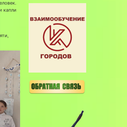
еловек.
и капли
яти,