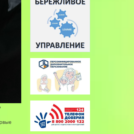
»
ервые