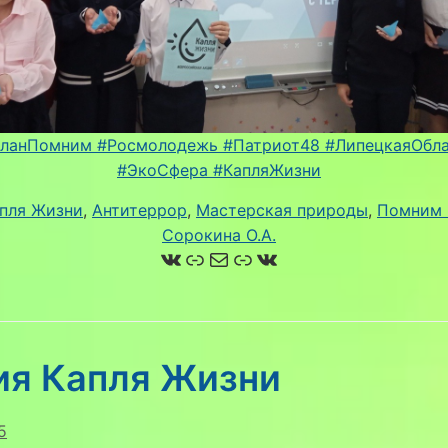
сланПомним
#Росмолодежь
#Патриот48
#ЛипецкаяОбл
#ЭкоСфера
#КапляЖизни
пля Жизни
, 
Антитеррор
, 
Мастерская природы
, 
Помним 
Сорокина О.А.
ВКонтакте
Ссылка
Почта
Ссылка
ВКонтакте
ия Капля Жизни
5