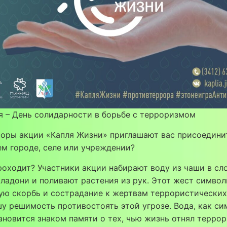
я – День солидарности в борьбе с терроризмом
оры акции «Капля Жизни» приглашают вас присоедини
ем городе, селе или учреждении?
роходит? Участники акции набирают воду из чаши в с
ладони и поливают растения из рук. Этот жест симво
ю скорбь и сострадание к жертвам террористических 
у решимость противостоять этой угрозе. Вода, как си
ановится знаком памяти о тех, чью жизнь отнял террор