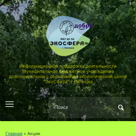
Информационная поддержка деятельности
Муниципальное бюджетное учреждение
дополнительного образования экологический центр
"ЭкоСфера" г.Липецка
Поиск
Переключить
по:
мобильное
меню
Главная
» Акции