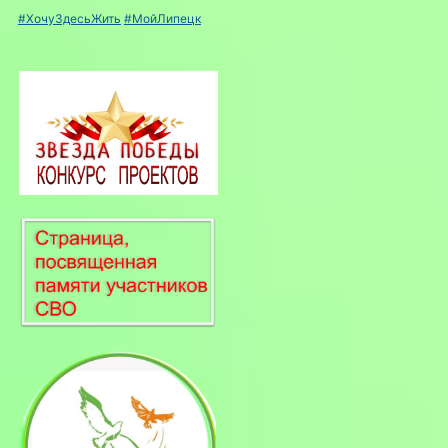
#ХочуЗдесьЖить
#МойЛипецк