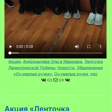
Акции
, 
Андронычева Ольга Ивановна
, 
Ленточка
Ленинградской Победы
, 
Новости
, 
Объединение
«Оч.умелые ручки»
, 
Оч.умелые ручки
, 
пдо
ВКонтакте
Ссылка
Почта
Ссылка
ВКонтакте
Акция «Ленточка