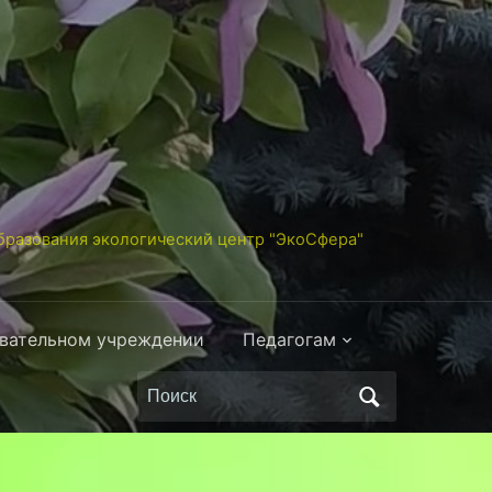
разования экологический центр "ЭкоСфера"
овательном учреждении
Педагогам
Поиск
по: