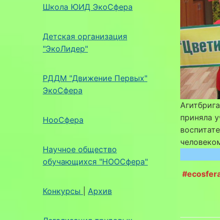
Школа ЮИД ЭкоСфера
Детская организация
"ЭкоЛидер"
РДДМ "Движение Первых"
ЭкоСфера
Агитбриг
приняла у
НооСфера
воспитате
человеком
Научное общество
обучающихся "НООСфера"
#ecosfer
Конкурсы
|
Архив