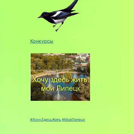
Конкурсы
#ХочуЗдесьЖить
#МойЛипецк