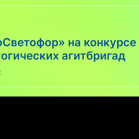
оСветофор» на конкурсе
огических агитбригад
2