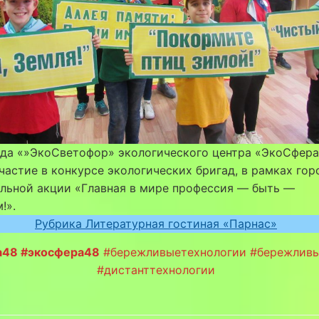
ада «»ЭкоСветофор» экологического центра «ЭкоСфера
частие в конкурсе экологических бригад, в рамках го
льной акции «Главная в мире профессия — быть —
!».
Рубрика Литературная гостиная «Парнас»
a48 #экосфера48
#бережливыетехнологии #бережлив
#дистанттехнологии