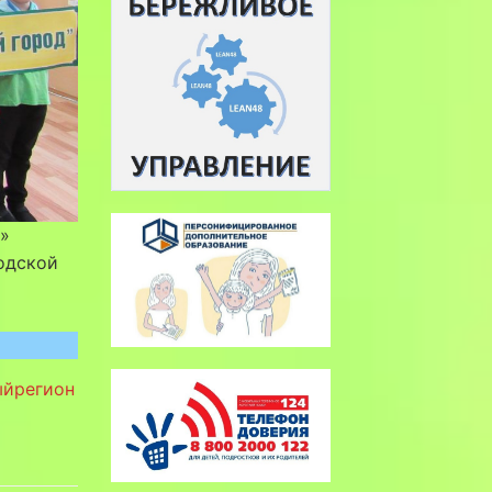
»
родской
ыйрегион