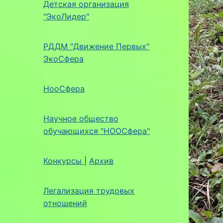
Детская организация
"ЭкоЛидер"
РДДМ "Движение Первых"
ЭкоСфера
НооСфера
Научное общество
обучающихся "НООСфера"
Конкурсы
|
Архив
Легализация трудовых
отношений