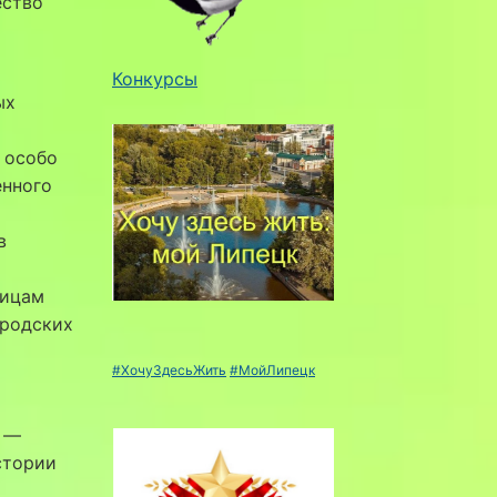
ество
Конкурсы
ых
 особо
енного
в
тицам
ородских
#ХочуЗдесьЖить
#МойЛипецк
—
стории