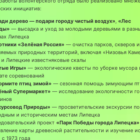
 работы волонтёрского отряда было реализовано множ
ских инициатив:
ади дерево — подари городу чистый воздух»
,
«Лес
ды»
— высадка и уход за молодыми деревьями в разн
нах Липецка
отники «Зелёная Россия»
— очистка парков, скверов и
няемых природных территорий, включая «Низовья Кам
» и Липецкие известняковые скалы
тые Игры»
— экологические квесты по уборке мусора 
ате соревнований
ормите птиц зимой»
— сезонная помощь зимующим п
ёный Супермаркет»
— исследование экологичности г
зинов
курсовод Природы»
— просветительские экскурсии по
одным и историческим местам Липецка
едовательский проект
«Парк Победы города Липецка»
вление карты древесной растительности и изучение и
 с 1973 года