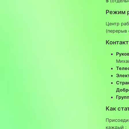
5
(отдель
Режим 
Центр раб
(перерыв 
Контак
Руко
Миха
Теле
Элект
Стра
Добр
Груп
Как ста
Присоеди
каждый
: