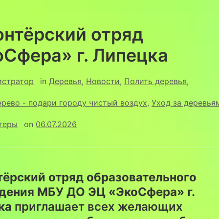
онтёрский отряд
Сфера» г. Липецка
истратор
in
Деревья
,
Новости
,
Полить деревья
,
рево - подари городу чистый воздух
,
Уход за деревья
теры
on
06.07.2026
тёрский отряд образовательного
дения МБУ ДО ЭЦ «ЭкоСфера» г.
ка
приглашает всех желающих