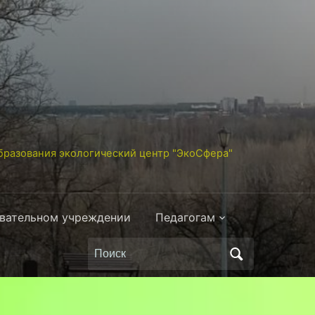
разования экологический центр "ЭкоСфера"
овательном учреждении
Педагогам
Поиск
по: