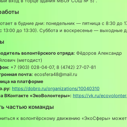
ный вход в торце здания МБОУ СОШ № 5)
.
работы
отает в будние дни: понедельник — пятница с 8:30 до 1
с 13:00 до 13:30). Суббота и воскресенье — выходные 
ты
водитель волонтёрского отряда:
Фёдоров Александр
йлович (методист)
фон:
+7 (903) 028-04-07, 8 (4742) 27-07-81
ронная почта:
ecosfera48@mail.ru
ница на платформе
о.ру:
https://dobro.ru/organizations/10040310
па ВКонтакте «ЭкоВолонтеры»:
https://vk.ru/ecovolonte
ть частью команды
ниться к волонтёрскому движению «ЭкоСферы» может