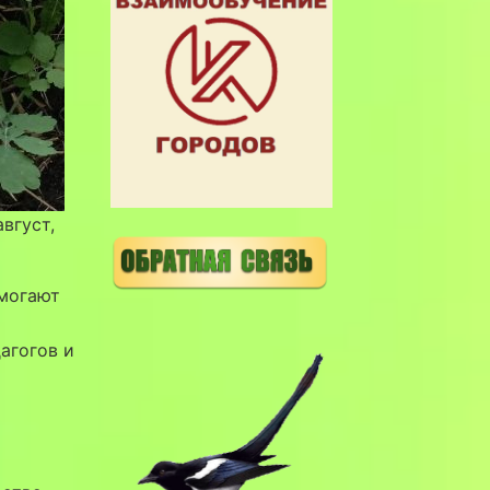
вгуст,
могают
агогов и