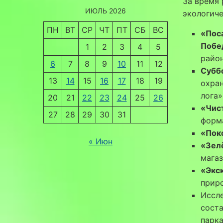
За время
ИЮЛЬ 2026
экологиче
ПН
ВТ
СР
ЧТ
ПТ
СБ
ВС
«Пос
Побе
1
2
3
4
5
райо
6
7
8
9
10
11
12
Субб
13
14
15
16
17
18
19
охра
лога
20
21
22
23
24
25
26
«Чис
27
28
29
30
31
форм
«Пок
« Июн
«Зел
мага
«Экс
прир
Иссл
соста
парка