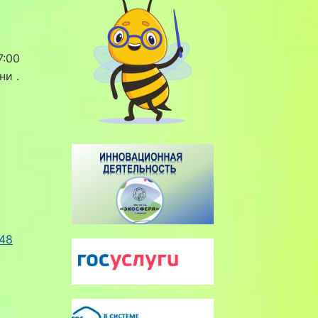
7:00
дни
.
r48