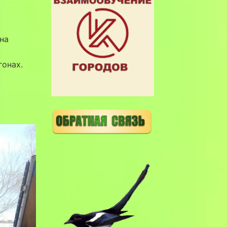
на
онах.