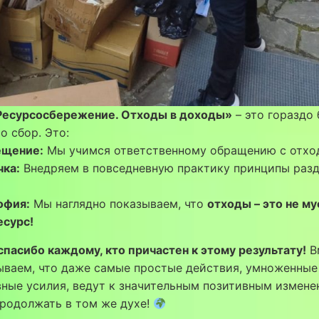
Ресурсосбережение. Отходы в доходы»
– это гораздо 
о сбор. Это:
ещение:
Мы учимся ответственному обращению с отхо
ка:
Внедряем в повседневную практику принципы раз
офия:
Мы наглядно показываем, что
отходы – это не му
есурс!
пасибо каждому, кто причастен к этому результату!
В
ываем, что даже самые простые действия, умноженные
ные усилия, ведут к значительным позитивным измене
родолжать в том же духе!