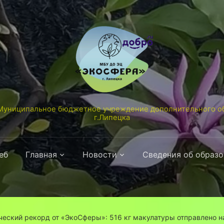
униципальное бюджетное учреждение дополнительного об
г.Липецка
еб
Главная
Новости
Сведения об образ
еский рекорд от «ЭкоСферы»: 516 кг макулатуры отправлено н