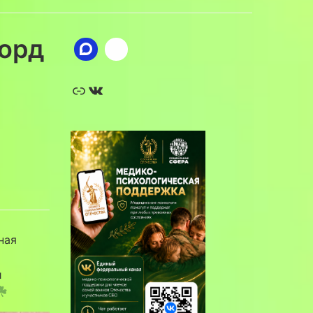
корд
Ссылка
ВКонтакте
ная
и