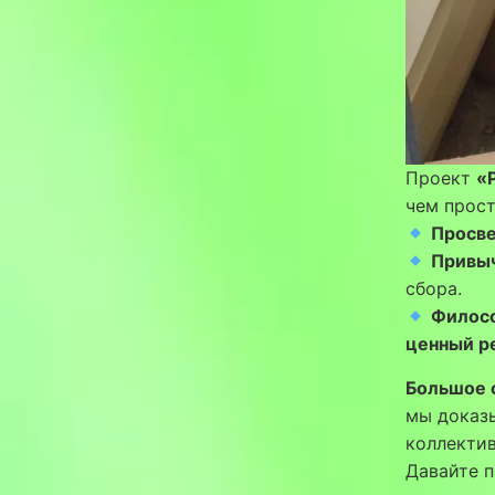
Проект
«
чем прост
Просв
Привыч
сбора.
Филос
ценный р
Большое с
мы доказ
коллектив
Давайте п