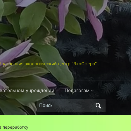
разования экологический центр "ЭкоСфера"
овательном учреждении
Педагогам
Поиск
по:
а переработку!