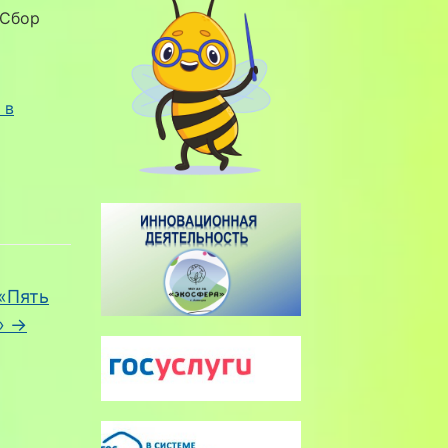
йСбор
 в
«Пять
»
→