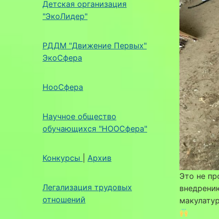
Детская организация
"ЭкоЛидер"
РДДМ "Движение Первых"
ЭкоСфера
НооСфера
Научное общество
обучающихся "НООСфера"
Конкурсы
|
Архив
Это не пр
Легализация трудовых
внедрени
отношений
макулату