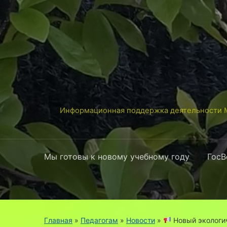
Информационная поддержка деятельности М
Мы готовы к новому учебному году
ГосВ
Главная
»
Педагогам
»
Новости
»
Новый экологич