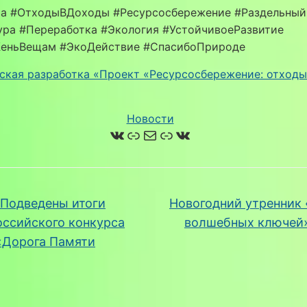
а #ОтходыВДоходы #Ресурсосбережение #Раздельны
ура #Переработка #Экология #УстойчивоеРазвитие
еньВещам #ЭкоДействие #СпасибоПрироде
ская разработка «Проект «Ресурсосбережение: отходы
Новости
ВКонтакте
Ссылка
Почта
Ссылка
ВКонтакте
Подведены итоги
Новогодний утренник 
оссийского конкурса
волшебных ключей
«Дорога Памяти