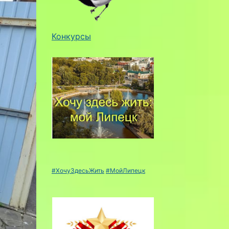
Конкурсы
#ХочуЗдесьЖить
#МойЛипецк