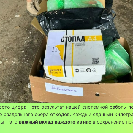
осто цифра – это результат нашей системной работы п
ю раздельного сбора отходов. Каждый сданный килогр
ры – это
важный вклад каждого из нас
в сохранение пр