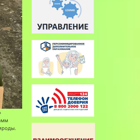
о
амм
ироды.