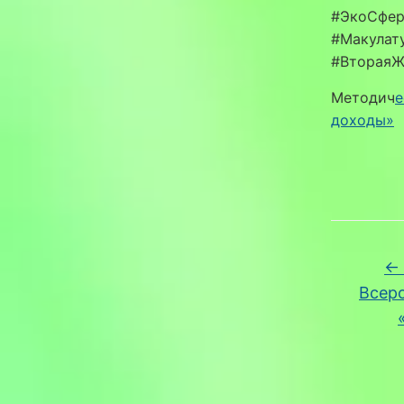
#ЭкоСфер
#Макулат
#ВтораяЖ
Методич
е
доходы»
←
Всер