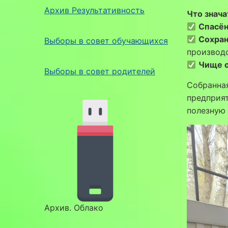
Архив Результативность
Что знача
Спасён
Сохран
Выборы в совет обучающихся
производс
Чище 
Выборы в совет родителей
Собранная
предприят
полезную
Архив. Облако