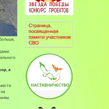
больше,
дами.
дельного
сор, а
месте
 на
ниям.