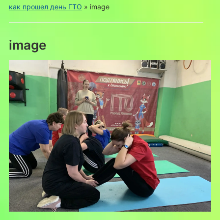
как прошел день ГТО
»
image
image