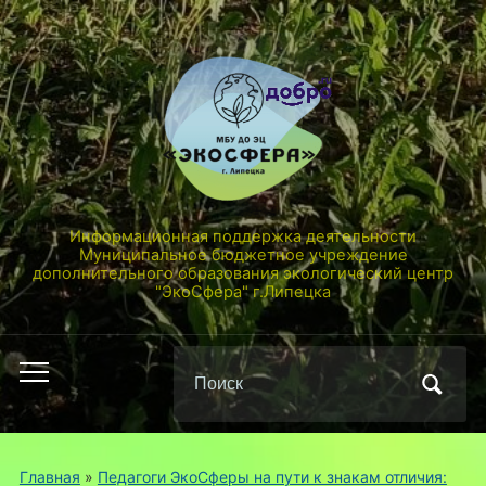
Информационная поддержка деятельности
Муниципальное бюджетное учреждение
дополнительного образования экологический центр
"ЭкоСфера" г.Липецка
Поиск
Переключить
по:
мобильное
меню
Главная
»
Педагоги ЭкоСферы на пути к знакам отличия: