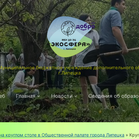
униципальное бюджетное учреждение дополнительного об
г.Липецка
еб
Главная
Новости
Сведения об образ
а круглом столе в Общественной палате города Липецка
»
Круг