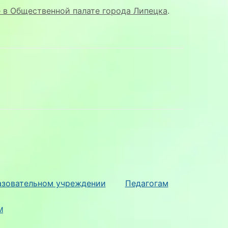
 в Общественной палате города Липецка
.
азовательном учреждении
Педагогам
M