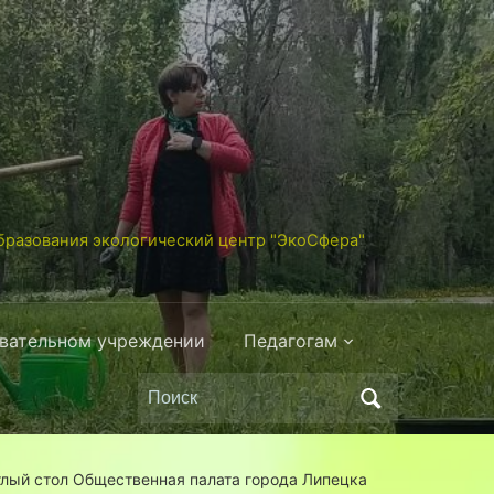
разования экологический центр "ЭкоСфера"
овательном учреждении
Педагогам
Поиск
по:
лый стол Общественная палата города Липецка