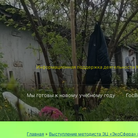
Информационная поддержка деятельности М
Мы готовы к новому учебному году
ГосВ
Главная
»
Выступление методиста ЭЦ «ЭкоСфера» н