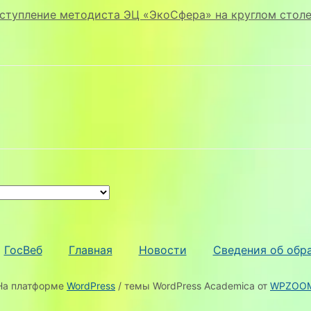
ступление методиста ЭЦ «ЭкоСфера» на круглом столе
ГосВеб
Главная
Новости
Сведения об обр
На платформе
WordPress
/ темы WordPress Academica от
WPZOO