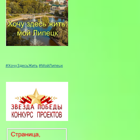
#ХочуЗдесьЖить
#МойЛипецк