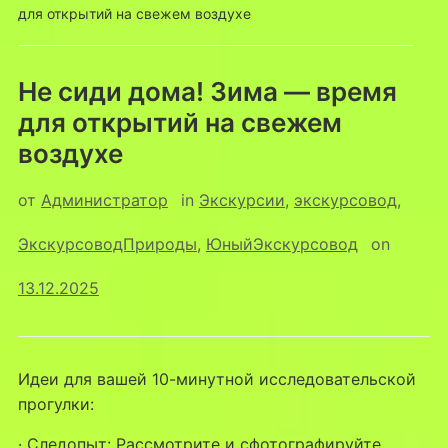
для открытий на свежем воздухе
Не сиди дома! Зима — время
для открытий на свежем
воздухе
от
Администратор
in
Экскурсии
,
экскурсовод
,
ЭкскурсоводПрироды
,
ЮныйЭкскурсовод
on
13.12.2025
Идеи для вашей 10-минутной исследовательской
прогулки:
· Следопыт: Рассмотрите и сфотографируйте