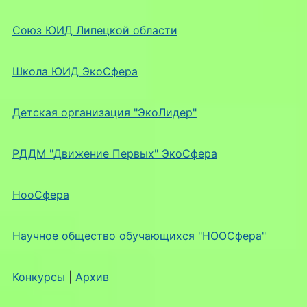
Союз ЮИД Липецкой области
Школа ЮИД ЭкоСфера
Детская организация "ЭкоЛидер"
РДДМ "Движение Первых" ЭкоСфера
НооСфера
Научное общество обучающихся "НООСфера"
Конкурсы
|
Архив