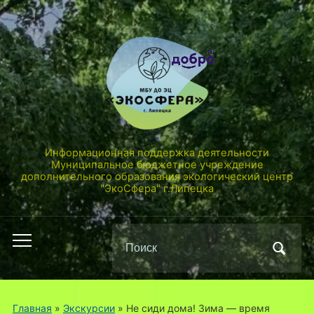
Информационная поддержка деятельности
Муниципальное бюджетное учреждение
дополнительного образования экологический центр
"ЭкоСфера" г.Липецка
Поиск
Переключить
по:
мобильное
меню
Главная
»
Экскурсии
»
Не сиди дома! Зима — время