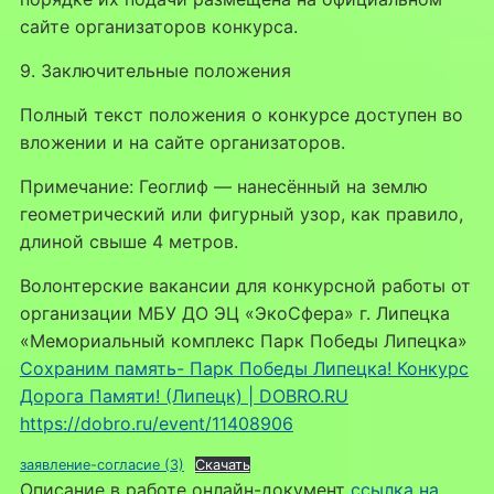
сайте организаторов конкурса.
9. Заключительные положения
Полный текст положения о конкурсе доступен во
вложении и на сайте организаторов.
Примечание: Геоглиф — нанесённый на землю
геометрический или фигурный узор, как правило,
длиной свыше 4 метров.
Волонтерские вакансии для конкурсной работы от
организации МБУ ДО ЭЦ «ЭкоСфера» г. Липецка
«Мемориальный комплекс Парк Победы Липецка»
Сохраним память- Парк Победы Липецка! Конкурс
Дорога Памяти! (Липецк) | DOBRO.RU
https://dobro.ru/event/11408906
заявление-согласие (3)
Скачать
Описание в работе онлайн-документ
ссылка на