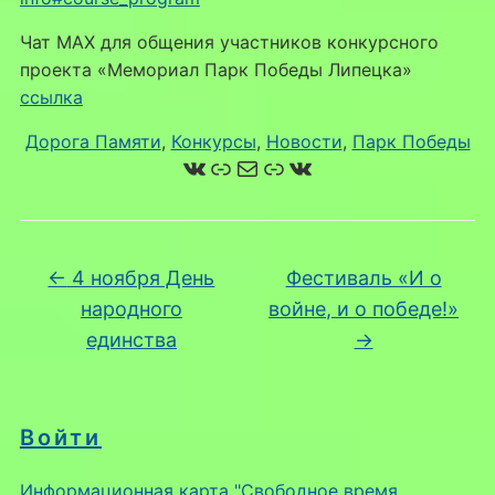
Чат MAX для общения участников конкурсного
проекта «Мемориал Парк Победы Липецка»
ссылка
Дорога Памяти
, 
Конкурсы
, 
Новости
, 
Парк Победы
ВКонтакте
Ссылка
Почта
Ссылка
ВКонтакте
←
4 ноября День
Фестиваль «И о
народного
войне, и о победе!»
единства
→
Войти
Информационная карта "Свободное время