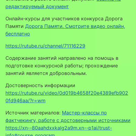
редактируемый документ
Онлайн-курсы для участников конкурса Дорога
Памяти
Дорога Памяти. Смотрите видео онлайн,
бесплатно
https://rutube.ru/channel/71116229
Содержание занятий направлено на помощь в
подготовке конкурсной работы; прохождение
занятий является добровольным.
Достоверность информации
https://rutube.ru/video/0d019b4658f20e4389efb902
0fd946aa/?r=wm
Источник материалов:
Мастер-классы по
фактчекингу, работе с достоверными источниками
https://xn--80aahdxxkalg2a9m.xn--p1ai/trust-
info#course_program