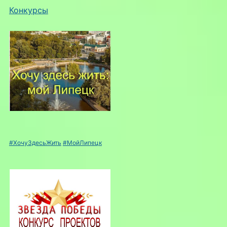
Конкурсы
#ХочуЗдесьЖить
#МойЛипецк