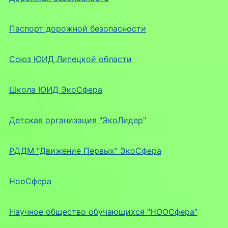
Паспорт дорожной безопасности
Союз ЮИД Липецкой области
Школа ЮИД ЭкоСфера
Детская организация "ЭкоЛидер"
РДДМ "Движение Первых" ЭкоСфера
НооСфера
Научное общество обучающихся "НООСфера"