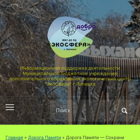
Информационная поддержка деятельности
Муниципальное бюджетное учреждение
дополнительного образования экологический центр
"ЭкоСфера" г.Липецка
Поиск
Переключить
по:
мобильное
меню
Главная
»
Дорога Памяти
»
Дорога Памяти — Сохрани