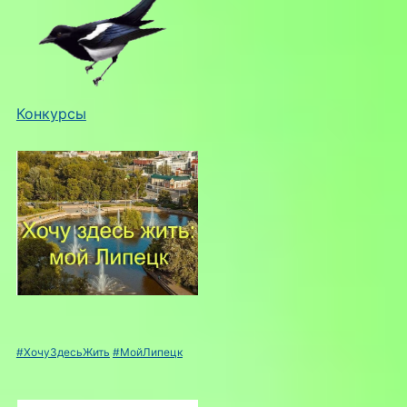
Конкурсы
#ХочуЗдесьЖить
#МойЛипецк