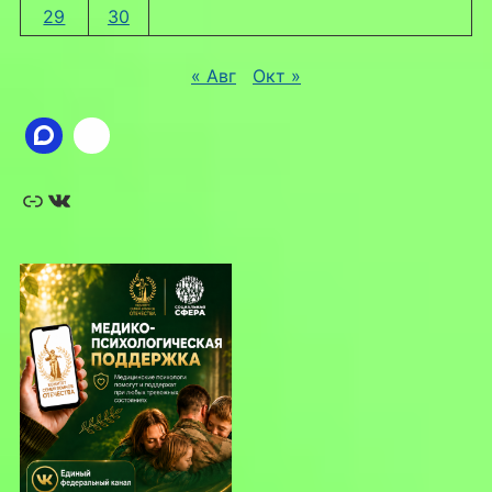
29
30
« Авг
Окт »
Ссылка
ВКонтакте