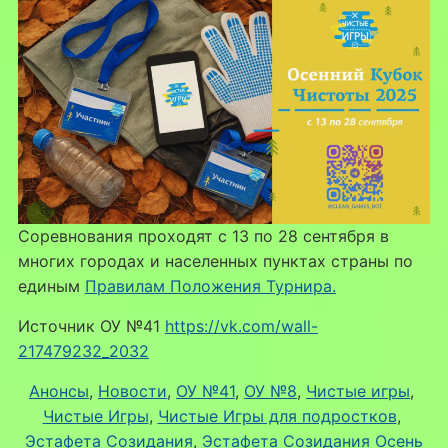
Соревнования проходят с 13 по 28 сентября в
многих городах и населенных пунктах страны по
единым
Правилам Положения Турнира.
Источник ОУ №41
https://vk.com/wall-
217479232_2032
Анонсы
, 
Новости
, 
ОУ №41
, 
ОУ №8
, 
Чистые игры
, 
Чистые Игры
, 
Чистые Игры для подростков
, 
Эстафета Созидания
, 
Эстафета Созидания Осень