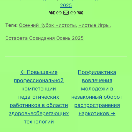
2025
ВКонтакте
Ссылка
Почта
Ссылка
ВКонтакте
Теги:
Осенний Кубок Чистоты
,
Чистые Игры
,
Эстафета Созидания Осень 2025
←
Повышение
Профилактика
профессиональной
вовлечения
компетенции
молодежи в
педагогических
незаконный оборот
работников в области
распространения
здоровьесберегающих
наркотиков
→
технологий