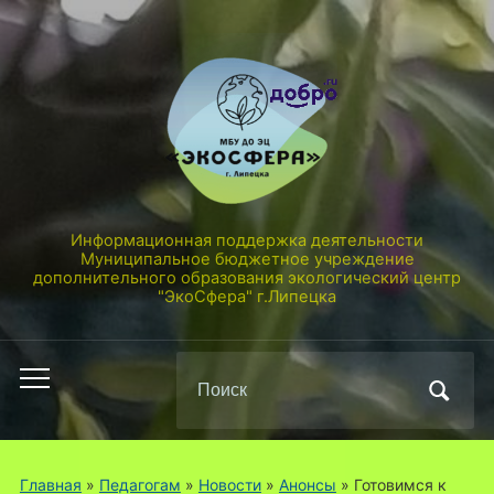
Информационная поддержка деятельности
Муниципальное бюджетное учреждение
дополнительного образования экологический центр
"ЭкоСфера" г.Липецка
Поиск
Переключить
по:
мобильное
меню
Главная
»
Педагогам
»
Новости
»
Анонсы
»
Готовимся к