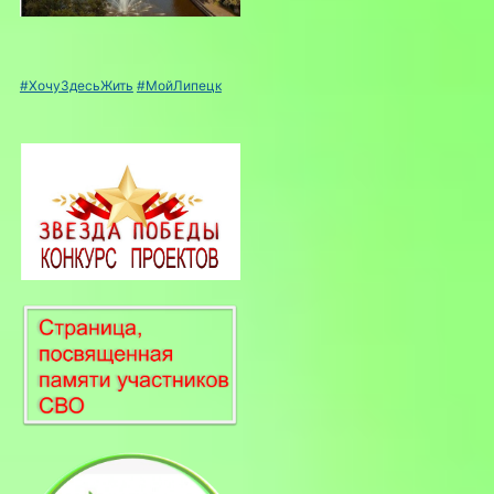
#ХочуЗдесьЖить
#МойЛипецк