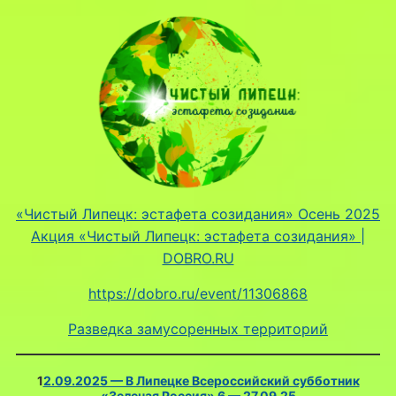
«Чистый Липецк: эстафета созидания» Осень 2025
Акция «Чистый Липецк: эстафета созидания» |
DOBRO.RU
https://dobro.ru/event/11306868
Разведка замусоренных территорий
1
2.09.2025 — В Липецке Всероссийский субботник
«Зеленая Россия» 6 — 27.09.25