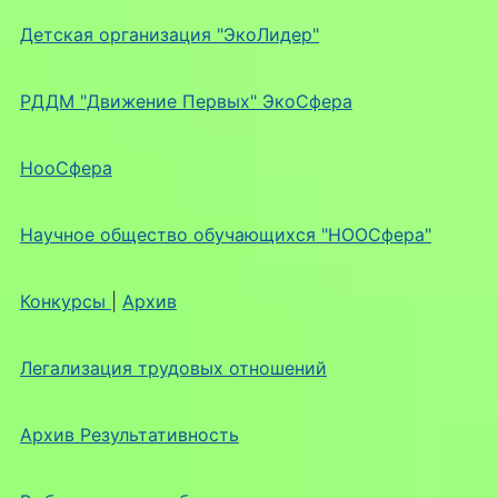
Детская организация "ЭкоЛидер"
РДДМ "Движение Первых" ЭкоСфера
НооСфера
Научное общество обучающихся "НООСфера"
Конкурсы
|
Архив
Легализация трудовых отношений
Архив Результативность