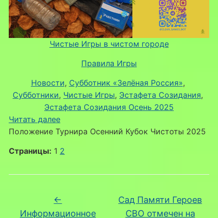
Чистые Игры в чистом городе
Правила Игры
Новости
, 
Субботник «Зелёная Россия»
, 
Субботники
, 
Чистые Игры
, 
Эстафета Созидания
, 
Эстафета Созидания Осень 2025
:
Читать далее
Волонтерские
Положение Турнира Осенний Кубок Чистоты 2025
субботники
Страницы:
1
2
осенью
2025
в
Липецке
←
Сад Памяти Героев
Информационное
СВО отмечен на