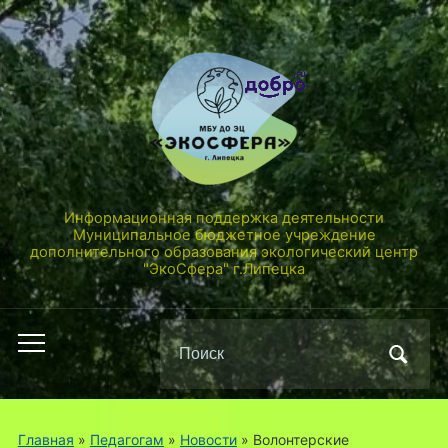
Информационная поддержка деятельности
Муниципальное бюджетное учреждение
дополнительного образования экологический центр
"ЭкоСфера" г.Липецка
Поиск
Переключить
по:
мобильное
меню
Главная
»
Педагогам
»
Новости
»
Волонтерские