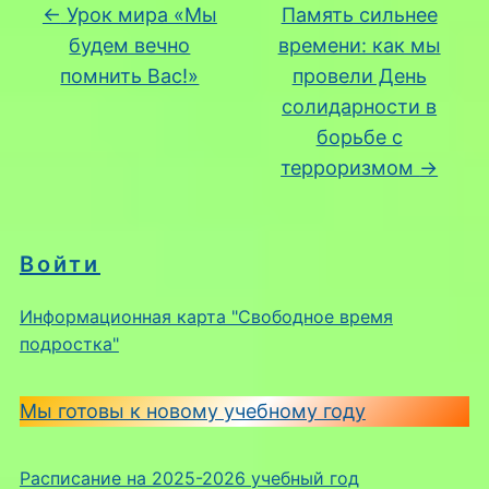
←
Урок мира «Мы
Память сильнее
будем вечно
времени: как мы
помнить Вас!»
провели День
солидарности в
борьбе с
терроризмом
→
Войти
Информационная карта "Свободное время
подростка"
Мы готовы к новому учебному году
Расписание на 2025-2026 учебный год