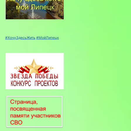
#ХочуЗдесьЖить
#МойЛипецк