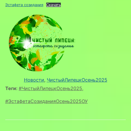
Эстафета созидания
Скачать
Новости
, 
ЧистыйЛипецкОсень2025
Теги:
#ЧистыйЛипецкОсень2025
,
#ЭстафетаСозиданияОсень2025ОУ