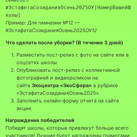
#ЭстафетаСозиданияОсень2025ОУ[НомерВашейШ
колы]
Пример: Для гимназии №12 —
#ЭстафетаСозиданияОсень2025ОУ12
Что сделать после уборки? (В течение 3 дней)
Разместить пост-релиз с фото на сайте или в
соцсетях школы.
Опубликовать пост-релиз с коллективной
фотографией и видеороликом на
сайте
Экоцентра «ЭкоСфера»
в рубрике
«ЭстафетаСозиданияОсень2025».
Заполнить онлайн-форму отчета на сайте
акции.
Награждение победителей
Победят школы, которые привлекут больше всего
участников! Лучшие будут награждены грамотами