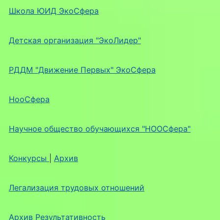
Школа ЮИД ЭкоСфера
Детская организация "ЭкоЛидер"
РДДМ "Движение Первых" ЭкоСфера
НооСфера
Научное общество обучающихся "НООСфера"
Конкурсы
|
Архив
Легализация трудовых отношений
Архив Результативность