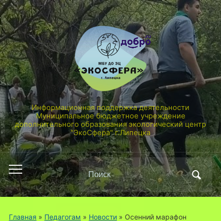
Информационная поддержка деятельности
Муниципальное бюджетное учреждение
дополнительного образования экологический центр
"ЭкоСфера" г.Липецка
Поиск
Переключить
по:
мобильное
меню
Главная
»
Педагогам
»
Новости
»
Осенний марафон