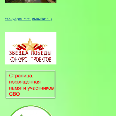
#ХочуЗдесьЖить
#МойЛипецк