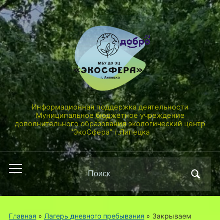
Информационная поддержка деятельности
Муниципальное бюджетное учреждение
дополнительного образования экологический центр
"ЭкоСфера" г.Липецка
Поиск
Переключить
по:
мобильное
меню
Главная
»
Лагерь дневного пребывания
»
Закрываем