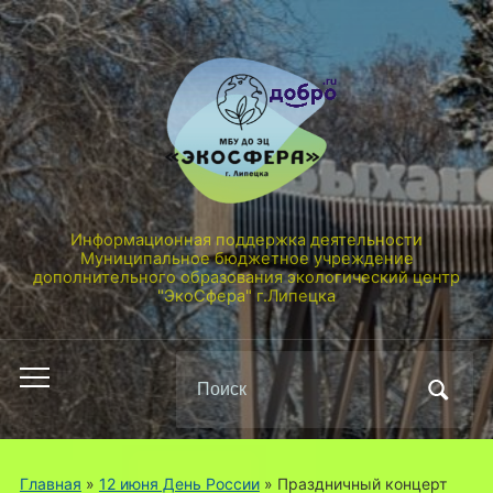
Информационная поддержка деятельности
Муниципальное бюджетное учреждение
дополнительного образования экологический центр
"ЭкоСфера" г.Липецка
Поиск
Переключить
по:
мобильное
меню
Главная
»
12 июня День России
»
Праздничный концерт