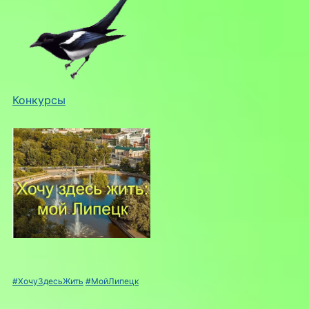
Конкурсы
#ХочуЗдесьЖить
#МойЛипецк