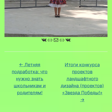
ВКонтакте
Ссылка
Почта
Ссылка
ВКонтакте
←
Летняя
Итоги конкурса
подработка: что
проектов
нужно знать
ландшафтного
школьникам и
дизайна (проектов)
родителям!
«Звезда Победы!»
→