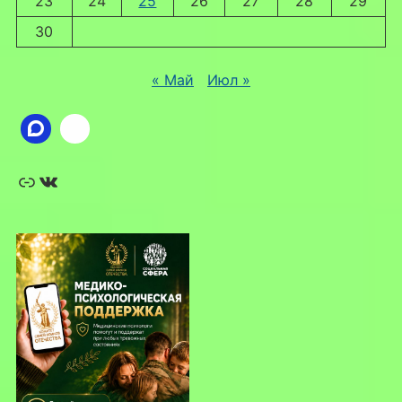
23
24
25
26
27
28
29
30
« Май
Июл »
Ссылка
ВКонтакте